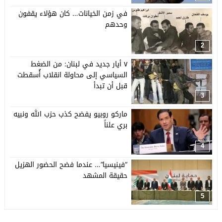
في زمن الخيانات… كان هؤلاء يقفون
وحدهم
2
٧ أيار جديد في لبنان: من الضغط
السياسي إلى محاولة انقلاب أُسقطت
قبل أن تبدأ
3
ماركو روبيو يفضح كذب حزب الله ونبيه
بري علناً
4
“فينيسيا”… عندما فضح الحضور الهزيل
حقيقة المشهد
5