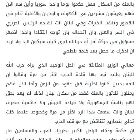
بالمئة من السكان فهل حكموا يوما واحدا سوريا وأين هم الان
فهم يعيشون مشردين في الكهوف والوديان والأقلية تنام في
القصور وتنهب الخيرات وفِي لبنان انت تهاجم الرئيس الحريري
في السر والعلن وان اتحداك بان توجه انتقادا واحدا لأصغر
مسؤول في حركة أمل أو حزبالله لترى كيف سيكون الرد ولا اريد
ان اذكرك ما حصل بعد كلمة بلطجي
معالي الوزير. المثالثة هي الحل الوحيد الذي يراه حزب الله
للبنان ولقد نوه بها قادة الحزب اكثر من مرة وقالوا ان
المسيحيين كانوا اكثرية قبل عقود من الزمن وأما الان فهم
يمثلون ثلاثون بالمئة فقط من سكان لبنان لذلك لم يعد يحق
لهم رئاسة الجمهورية ولا قيادة الجيش ولا حاكمية مصرف
لبنان وانت سمعت هذا الرد اكثر من مرة وخصوصا عندما كنت
تدلي بتصاريح تتناقض مع مواقف الحزب
ان حكمة وذكاء الراحل الكبير بطريرك العرب والمسلمين مار
نصرالله بطرس صفير ووقوفه الى جانب الطائف هو الذي أنقذ