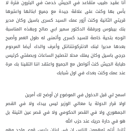
أنا عقيد طبيب متقاعد في الجيش خدمت في البترون فترة لا
بأس بها وكنت على علاقة جيدة مع جميع ابنائها واعتبرها
قريتي الثانية وكنت أزور عمك السيد كسرى باسيل وكان مدير
بنك بيبلوس وبرفقة الدكتور سمير ابي صالح وبهذه المناسبة
اتوجه بتحية خاصة للسيد كسرى وأتمنى له طول العمر وأصبح
بعدها مديرا لبنك الانتركونتنانتل وأعرف والدك أيضا المرحوم
جرجي باسيل وكان يملك محلا لتصليح الساعات وبصفتي كرئيس
طبابة الجيش كنت أتواصل مع الجميع واعتقد اننا التقينا بك مرة
عند عمك وكنت بعدك في اول شبابك
اسمح لي قبل الدخول في الموضوع ان أوضح لك أمرين
اولا قرار الدولة يا معالي الوزير ليس بيدك ولا في القصر
الجمهوري ولا في القصر الحكومي ولا في قصر عين التينة بل
هو في حارة حريك عند حزب الله
ثانيا. أنتم توهمون الناس ان في لبنان رئيس قوي واحد وهو