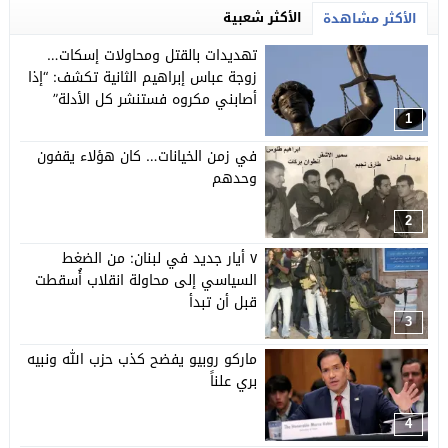
الأكثر شعبية
الأكثر مشاهدة
تهديدات بالقتل ومحاولات إسكات…
زوجة عباس إبراهيم الثانية تكشف: “إذا
أصابني مكروه فستنشر كل الأدلة”
1
في زمن الخيانات… كان هؤلاء يقفون
وحدهم
2
٧ أيار جديد في لبنان: من الضغط
السياسي إلى محاولة انقلاب أُسقطت
قبل أن تبدأ
3
ماركو روبيو يفضح كذب حزب الله ونبيه
بري علناً
4