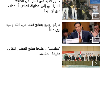
٧ أيار جديد في لبنان: من الضغط
السياسي إلى محاولة انقلاب أُسقطت
قبل أن تبدأ
3
ماركو روبيو يفضح كذب حزب الله ونبيه
بري علناً
4
“فينيسيا”… عندما فضح الحضور الهزيل
حقيقة المشهد
5