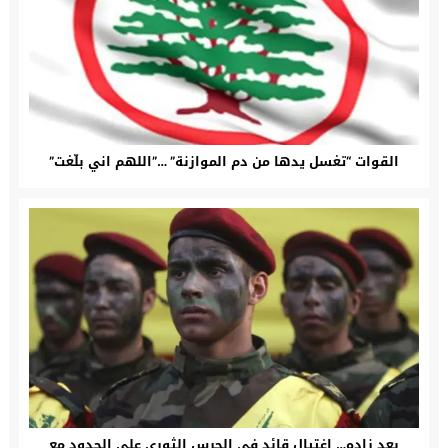
القوات “تغسل يدها من دم الموازنة” …”اللهم اني بلّغت”
بعد زاده… اغتيال قائد في الحرس الثوري على الحدود مع