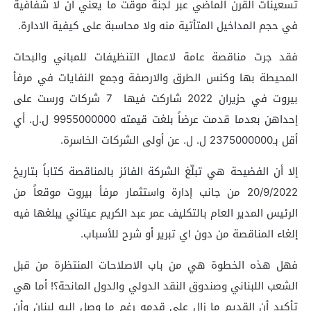
تسعينات القرن الماضي عبر لجنة موقت ما يعني ان لا شفافية
في حجم المداخيل المتأتية منه ولا محاسبة على كيفية الادارة.
فقد جرت مناقصة عامة لاعمال التنظيفات للمباني والبحات
المحيطة بها وكنس الطرق والارصفة وجمع النفايات في مرفأ
بيروت في حزيران 2022 شاركت فيها 7 شركات ورست على
إحداهن بعدما قدمت عرضاً بلغت قيمته 9955000000 ل.ل. أي
أقل بـ2375000000 ل. ل. عن أولى الشركات الخاسرة.
إلا أن الفضيحة هي تبلّغ الشركة الفائز بالمناقصة كتاباً بتاريخ
20/9/2022 من جانب إدارة واستثمار مرفأ بيروت موقعاً من
الرئيس المدير العام بالتكليف عمر عبد الكريم عيتاني يبلغها فيه
إلغاء المناقصة من دون اي تبرير أو شرح للأسباب.
فهل هذه الخطوة هي من باب الاصلاحات المنتظرة من قبل
الشعب اللبناني وصندوق النقد الدولي والدول المانحة؟! أما هي
تأكيد أن القديم ما زال على قدمه رغم ما وصل اليه لبنان وأن