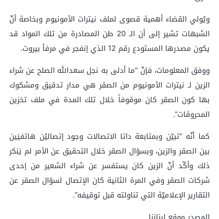
ويُولي القضاء أهمية قصوى لملف نيترات الأمونيوم وبخاصة أنّ
الشبهات تشير إلى أن الـ 20 طن المصادرة من تلك المواد قد
يكون مصدرها المستودع رقم 12 الذي إنفجر في مرفأ بيروت.
ووفق المعلومات، فإنّ “ما أدلى به نجل سعدالله الصلح عن شراء
الزين لـ نيترات الأمونيوم من الصقر هي مدار تدقيق ومشكوك
بها كون الصقر كان موقوفاً خلال تلك المدة في ملف تخزين
المحروقات”.
كما أنّه “تبيّن وبمتابعة داتا الاتصالات وجود إتصاليْن هاتفيَين
بين الصقر والزين، وبسؤال الصقر خلال التحقيق عن الأمر لم يَنكر
ذلك وأكّد أنّ الزين كان يستفسر عن شراء الشعير من إحدى
شركات الصقر وفي المرة الثانية كان الإتصال لسؤال الصقر عن
التقارير الإعلاميّة التي تناولته قبل توقيفه”.
المصدر موقع لبناننا