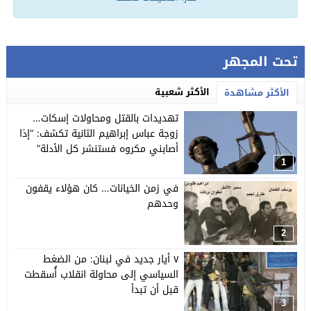
تحت المجهر
الأكثر شعبية
الأكثر مشاهدة
تهديدات بالقتل ومحاولات إسكات…
زوجة عباس إبراهيم الثانية تكشف: “إذا
أصابني مكروه فستنشر كل الأدلة”
1
في زمن الخيانات… كان هؤلاء يقفون
وحدهم
2
٧ أيار جديد في لبنان: من الضغط
السياسي إلى محاولة انقلاب أُسقطت
قبل أن تبدأ
3