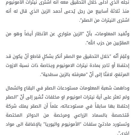
نجله الذي أدلى خلال التحقيق معه أنه اشترى نيترات الأمونيوم
منذ ثلاثة أسابيع من رجل يُدعى أحمد الزين الذي قال له أنه
اشترى النيترات من الصقر”.
وتُفيد المعلومات، بأنّ “الزين متواري عن الأنظار أيضاً وهو من
المقرّبين من حزب الله”.
وعُلِمَ أنّه “خلال التحقيق مع الصقر أنكر بشكلٍ قاطع أنْ يكون قد
إحتفظ أو تاجر بمادة نيترات الامونيوم وبخاصة ذات نسبة الازوت
المرتفع، لافتًا إلى أنّ “معرفته بالزين سطحية”.
وداهمت شعبة المعلومات مستودعات الصقر في البقاع والشمال
ولم تعثر على أية نيترات امونيوم او مخلفات تُشير إلى أنّ “الصقر
إحتفظ بها سابقاً في مستودعاته، علماً أن الصقر يملك شركة
مُتخصصة بالسماد الزراعي ومرخصة من الدوائر المختصة
وتستورد مادتيْ سلفات “الأمونيوم واليوريا” بالإضافة الى مواد
اخرى”.