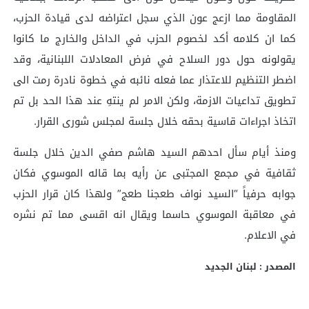
المقاومة مما ازعج عون الذي سجل اعتراضه لدى قيادة الحزب،
كما ان كلامه أكد لخصوم الحزب في الداخل والخارج ما كانوا
يقولونه حول دور السلاح في فرض المعادلات اللبنانية، وقد
اضطر التنظيم للاعتذار عما فعله نائبه في خطوة نادرة رمت الى
تطويق تداعيات الازمة، ولكن الامر لم ينتهِ عند هذا الحد بل تم
اتخاذ اجراءات قاسية بحقه خلال جلسة لمجلس شورى القرار.
ومنذ أيام سأل احدهم السيد هاشم صفي الدين خلال جلسة
ثقافية في مجمع المجتبى عن رأيه بما قاله الموسوي فكان
جوابه حرفياً “السيد نواف طعجنا طعج” ولهذا كان قرار الحزب
في معاقبة الموسوي حاسما ويقال انه اقسى مما تم نشره
في الاعلام.
المصدر : لبنان الجديد