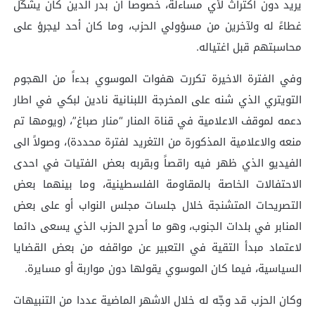
يريد دون اكتراث لأي مساءلة، خصوصا أن بدر الدين كان يشكّل
غطاءً له ولآخرين من مسؤولي الحزب، وما كان أحد ليجرؤ على
محاسبتهم قبل اغتياله.
وفي الفترة الاخيرة تكررت هفوات الموسوي بدءاً من الهجوم
التويتري الذي شنه على المخرجة اللبنانية نادين لبكي في اطار
دعمه لموقف الاعلامية في قناة المنار “منار صباغ”، (ويومها تم
منعه والاعلامية المذكورة من التغريد لفترة محددة)، وصولاً الى
الفيديو الذي ظهر فيه راقصاً وبقربه بعض الفتيات في احدى
الاحتفالات الخاصة بالمقاومة الفلسطينية، وما بينهما بعض
التصريحات المتشنجة خلال جلسات مجلس النواب أو على بعض
المنابر في بلدات الجنوب، وهو ما أحرج الحزب الذي يسعى دائما
لاعتماد مبدأ التقية في التعبير عن مواقفه من بعض القضايا
السياسية، فيما كان الموسوي يقولها دون مواربة أو مسايرة.
وكان الحزب قد وجّه له خلال الاشهر الماضية عددا من التنبيهات