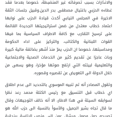
والانذارات بسبب تصرفاته غير المنضبطة، خصوصا بعدما فقد
غطاءه الحزبي باغتيال مصطفى بدر الدين.وقبيل جلسات الثقة
الاخيرة في المجلس النيابي أكدت قيادة الحزب على نوابها
اعتماد خطاب معتدل من ضمن استراتيجيتها الجديدة القائمة
على ترسيخ التقارب مع كافة الاطراف السياسية بما فيها
القوات اللبنانية والكتائب، والتركيز على اداء الحكومة
ومحاسبتها، خصوصا ان الحزب يمرّ منذ أشهر بضائقة مالية كبيرة
وبات عاجزا عن تقديم كثير من الخدمات الصحية والاجتماعية
والتعليمية لبيئته التي ارتفع صوتها مؤخرا، وهو يسعى من
خلال الدولة الى التعويض عن تقصيره وقصوره.
وتقول المصادر أنه تم تنبيه الموسوي بالتحديد الى عدم اطلاق
اي خطاب قبل التنسيق مع رئيس الكتلة محمد رعد نظرا
لسوابقه السيئة في هذا الاطار، الا أنه خالف التوجيهات وقال
ما قال تجاه بشير الجميل، والأسوأ بالنسبة الى حزب الله هو
تصريحه حول وصول ميشال عون الى منصب الرئاسة ببندقية