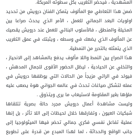
المشهدية ، فيحضر التغريب بكل سطوته المربكة.
ضمن هذا التعاطي مع المألوف يتمكن الفنان درويش من تحديد
اولويات البعد الجمالي للعمل ، الأمر الذي يحدث صراعا بين
المخيلة والمنطق ، فالأسلوب البنائي للعمل عند درويش يقصيك
عن المألوف الذي يضعك في وسطه ، ويثبتك في عمق التغريب
الذي يتمثله بالتحرر من النمطية.
هذا الصراع بين النمط واللا مألوف يدفع بالمشاهد إلى الانحياز ،
والتخلي عن الحيادية ، ليظل الحضور الأقوى للجمال المدهش ،
فيولد في الرائي مزيجاً من الحالات التي يوظفها درويش في
عمله لتشكل صياغات تحدث في عالمه الجواني هوة يصعب عليه
ملؤها بغير المقاومة لاستيعاب ما يرى ويتذوق .
وليست مشاهدة أعمال درويش مجرد حالة بصرية تتلقاها
شبكيات العيون ، وتفارقها خلال لحيظات إلى اللا تأثر ، بل إنها
عملية تفاعل نفسي فكري جمالي تحضر فيها الميثولوجيا إلى
جانب الواقع والحداثة ، لما لهذا المبدع من قدرة على تطويع