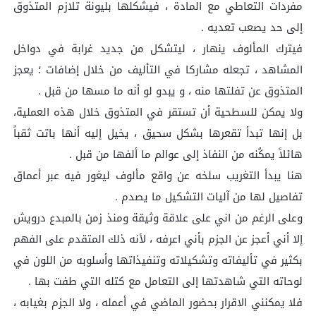
مفردات التعاطي مع المادة ، فيشكلها بليونة تلازم المتذوق
إلى حد يصعب تعديه .
فيترك المألوف ينهار ، ليتشكل من جديد غرابة في دواخل
المشاهد ، تجعله مشاركا في التأليف من خلال إضافات ؛ يعجز
المتذوق عن تفلتها منه ، و يبدو لو أنه ما مسها من قبل .
ولا يمكن للسطحية أن تستقر في المتذوق خلال هذه العملية،
بل إنها تبدأ تقعرها بشكل سحيق ، يخيل إليه أنها باتت ثقباً
هائلاً يمكُنه من النفاذ إلى عوالم ما ألفها من قبل .
هنا يبدأ التغريب سلخه عن واقع مألوف ليغور فيه عبر أعماق
تفاصيل لها من آليات التشكيل ما يصدم .
وعلى الرغم من اني على علاقة وثيقة ومنذ زمن بالمبدع درويش
إلا أني أعجز عن الجزم بأني اعرفه ، لأنه ذلك المتقدم على الفهم
بكثير في تأليفاته وتشكيلاته وتنفيذاتها وأسلوبه من اللون في
لوحاته التي شاهدتها إلى التعامل مع كتله التي طفت بها .
فلا يمكنني الاقرار بحضور الماضي في أعمله ، ولا الجزم بغيابه ،