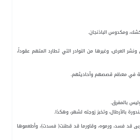
كشك، ومكدوس الباذنجان.
 ونشر العرض، وغيرها من النوادر التي تطارد المتهم عقوداً،
دينة في معظم قصصهم وأحاديثهم.
وليس بالمفرق.
ندورة بالأرطال، وتخبز زوجته لشهر، وهكذا.
ومربى قد فسد، ورموه، وقاورما قد قطنت( فسدت)، وأطعموها