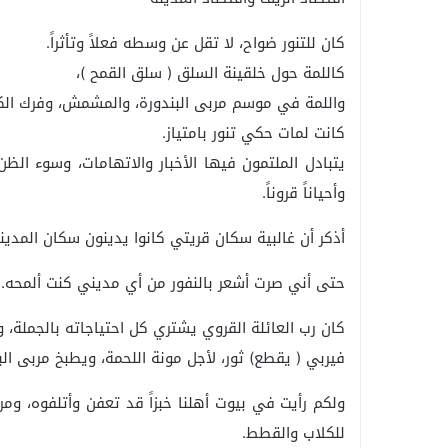
كان للتنور ضواح، لا تقل عن وسطه فعلاً وتأثراً.
كاللمة حول خلقينة السلق ( سلق القمح )،
واللمة في موسم مربى البندورة، والمشمش، وفرك ال
كانت لمات حكي تنور بامتياز.
يتبادل الملتمون فيها الأخبار والاتهامات، وسوء الظن
وأحياناً قروناً.
أذكر أن غالبية سكان قريتي كانوا يدينون سكان الم
حتى أني صرت أشعر بالنفور من أي مديني كنت ألمحه.
كان رب العائلة القروي يشتري كل احتياجاته بالجملة، 
فيربي ( يقطع) ثور، لأجل مونة اللحمة، ويطبخ مربى الب
ولكم رأيت في بيوت أهلنا خبزاً قد تعفن وأتلفوه، 
للكلاب والقطط.