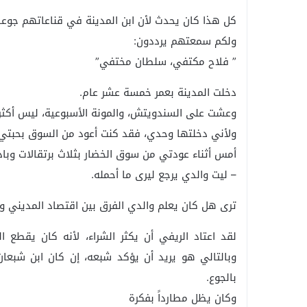
كل هذا كان يحدث لأن ابن المدينة في قناعاتهم جوعان
ولكم سمعتهم يرددون:
” فلاح مكتفي، سلطان مختفي”
دخلت المدينة بعمر خمسة عشر عام.
وعشت على السندويتش، والمونة الأسبوعية، ليس أكثر.
ولأني دخلتها وحدي، فقد كنت أعود من السوق بحبتي ب
أمس أثناء عودتي من سوق الخضار بثلاث برتقالات وب
– ليت والدي يرجع ليرى ما أحمله.
ترى هل كان يعلم والدي الفرق بين اقتصاد المديني وا
لقد اعتاد الريفي أن يكثر الشراء، لأنه كان يقطع ال
وبالتالي هو يريد أن يؤكد شبعه، إن كان ابن شبعان
بالجوع.
وكان يظل مطارداً بفكرة