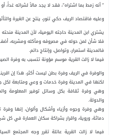
” أنه زمط بما اشتراه”، فقد لا يجد مالاً لشرائه غداً، أ
وعليه فاقتصاد الريف حكي تنور، ينتج عن الغيرة والتأثر 
يشتري ابن المدينة حاجته اليومية، لأن المدينة منحته
فلا شأن لمن حوله في مصروفه ومأكله ومشربه، أضف إ
فالمدينة استمرار، وتواصل، وإنتاج دائم.
فيما لا زالت القرية موسم مؤونة تتسبب به وفرة الص
والوفرة في الريف وفرة بطن ليست أكثر، هذا إن اقرينا 
لكنها في المدينة وفرة خدمات و وعي ومتابعة لكل جديد
وهي وفرة ثقافة بكل وسائل توفير المعلومة والم
والدولة.
وهي وفرة وجوه وأزياء وأشكال وألوان، إنها وفرة 
دماثة، وروية، واقرار بشراكة سكان العمارة في كل شي
فيما لا زالت القرية عائلة تقرر وجه المجتمع السي