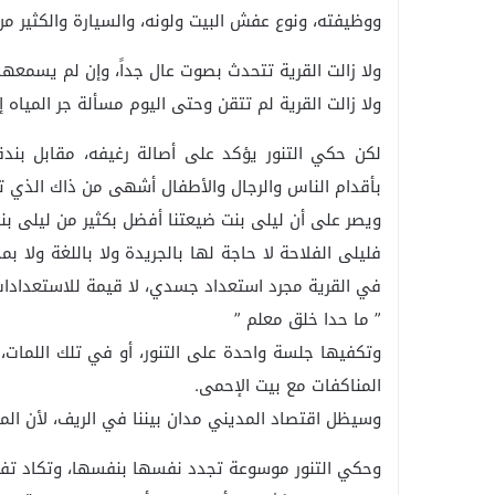
ووظيفته، ونوع عفش البيت ولونه، والسيارة والكثير من 
ولا زالت القرية تتحدث بصوت عال جداً، وإن لم يسمعها 
ولا زالت القرية لم تتقن وحتى اليوم مسألة جر المياه
لكن حكي التنور يؤكد على أصالة رغيفه، مقابل بندق
بأقدام الناس والرجال والأطفال أشهى من ذاك الذي تف
ويصر على أن ليلى بنت ضيعتنا أفضل بكثير من ليلى بن
فليلى الفلاحة لا حاجة لها بالجريدة ولا باللغة ولا ب
في القرية مجرد استعداد جسدي، لا قيمة للاستعدادات
” ما حدا خلق معلم ”
وتكفيها جلسة واحدة على التنور، أو في تلك اللمات، ل
المناكفات مع بيت الإحمى.
وسيظل اقتصاد المديني مدان بيننا في الريف، لأن المح
وحكي التنور موسوعة تجدد نفسها بنفسها، وتكاد تفر