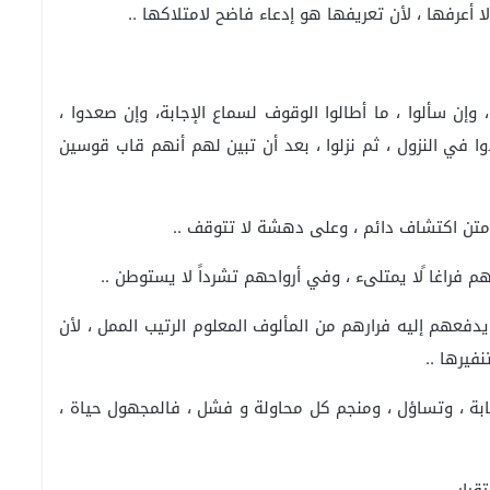
 أعرفها ، لأن تعريفها هو إدعاء فاضح لامتلاكها ..
، وإن سألوا ، ما أطالوا الوقوف لسماع الإجابة، وإن صعدوا ،
وا في النزول ، ثم نزلوا ، بعد أن تبين لهم أنهم قاب قوسين
 متن اكتشاف دائم ، وعلى دهشة لا تتوقف ..
راغا ًلا يمتلىء ، وفي أرواحهم تشرداً لا يستوطن ..
يدفعهم إليه فرارهم من المألوف المعلوم الرتيب الممل ، لأن
فيرها ..
بة ، وتساؤل ، ومنجم كل محاولة و فشل ، فالمجهول حياة ،