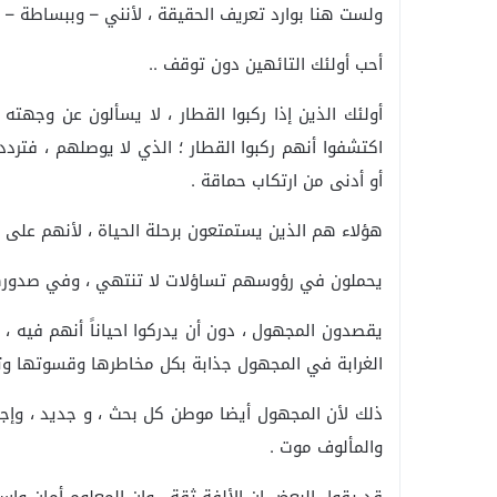
ولست هنا بوارد تعريف الحقيقة ، لأنني – وببساطة – لا
أحب أولئك التائهين دون توقف ..
أولئك الذين إذا ركبوا القطار ، لا يسألون عن وجهته 
اكتشفوا أنهم ركبوا القطار ؛ الذي لا يوصلهم ، فتردد
أو أدنى من ارتكاب حماقة .
هؤلاء هم الذين يستمتعون برحلة الحياة ، لأنهم على
يحملون في رؤوسهم تساؤلات لا تنتهي ، وفي صدورهم ف
يقصدون المجهول ، دون أن يدركوا احياناً أنهم فيه ، 
الغرابة في المجهول جذابة بكل مخاطرها وقسوتها وتن
ذلك لأن المجهول أيضا موطن كل بحث ، و جديد ، وإجا
والمألوف موت .