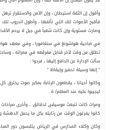
قد يقول البعض إن الألفة ثقة ، وإن المعلوم أمان واستق
وأقول إن الثقة استيطان ، وإن الأمن والاستقرار تره
فأقبح الأصوات تلك التي نألفها ، وأطول الدروب تلك 
وصارت مستوية وإن كانت شعباً في جبل لا يرحم الأقدام
في ضاحية هواشونغ في سنغافورا ، وفي معهد هواشونغ
تطلق من وقت لآخر قنابل مفرقعه في ممراته ، وساحاته 
سألت الإدارة عن الدافع إليها ، فردوا :
” إنها وسيلة تحفيز وإيقاظ ”
وكانوا أحيانا ، يقطعون الرتابة بمكبر صوت يخترق ك
ليجيبوا عليه عند المعلم/ ة .
ومرات كانت تنبعث موسيقى لدقائق .. وأخرى صراخات ال
كانوا يفرغون الوقت من رتابته بكل ما يحمل الدهشة و
وكان وكلاء المدارس في الرياض يتلبسون دور المبا