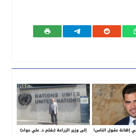
ني إهانة عقول الناس!
إلى وزير الزراعة (بقلم د. علي عواد)