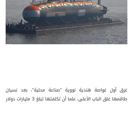
‏غرق أول غواصة هندية نووية “صناعة محلية”، بعد نسيان
طاقمها غلق الباب الأعلى، علما أن تكلفتها تبلغ 3 مليارات دولار