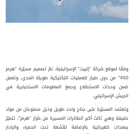
وفقًا لموقع شركة “إلبيت” الإسرائيلية، تمّ تصميم مسيّرة “هرمز
450” من دون طيار للعمليات التكتيكية طويلة المدى، وتعمل
ضمن وحدات الاستطلاع وجمع المعلومات الاستخبارية في
الجيش الإسرائيلي.
وتعتمد المسيّرة على جناح واحد طويل وذيل مصنوعان من مواد
خفيفة وهي ثالث أكبر الطائرات المسيرة من طراز “هرمز”، تتميّز
بمعدات كهربائية بالإضافة للأشعة تحت الحمراء والرادار