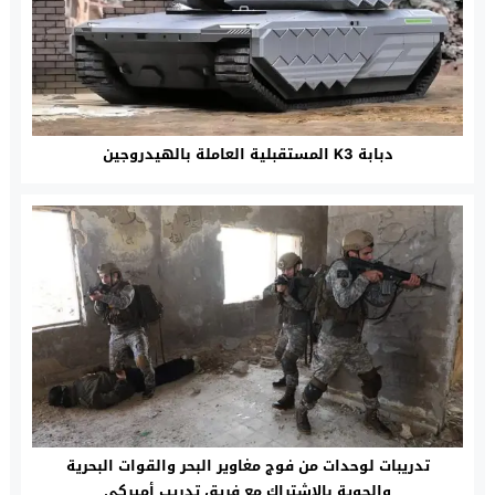
دبابة K3 المستقبلية العاملة بالهيدروجين
تدريبات لوحدات من فوج مغاوير البحر والقوات البحرية
والجوية بالاشتراك مع فريق تدريب أميركي