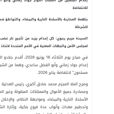
إعدام البطلين من الشباب الثوار جواد زماني وأب
للانتفاضة
بتهمة المحاربة بالأسلحة النارية والبيضاء، والتواطؤ ضد
للشرطة
السيدة مريم رجوي: كل إعدام يزيد من تأجيج نار غضب
لمجلس الأمن والجهات المعنية في الأمم المتحدة لاتخاذ 
في صباح يوم الثلاثاء 
إعدام جواد زماني وأبو الفضل ساعدي، وهما من الشباب
مسلحون” لانتفاضة يناير 2026.
وصرح الملا المجرم محمد صادق أكبري، رئيس العدلية 
ومصادرة جميع الأموال والممتلكات المنقولة وغير ال
الأسلحة النارية والبيضاء، ومواجهة النظام، والإخلال
وتحطيم معدات وأبواب عدة فروع بنكية، وإثارة الش