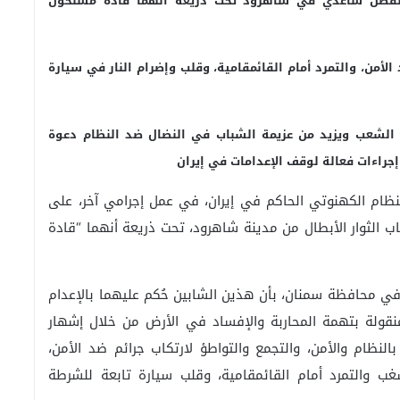
و الفضل ساعدي في شاهرود تحت ذريعة أنهما قادة مسلحون
 الأمن، والتمرد أمام القائمقامية، وقلب وإضرام النار في سيارة
 الشعب ويزيد من عزيمة الشباب في النضال ضد النظام دعوة
إجراءات فعالة لوقف الإعدامات في إيران
16 يونيو 2026، أقدم جلادو النظام الكهنوتي الحاكم في إيران، في عمل إجرامي آخر، على
 الثوار الأبطال من مدينة شاهرود، تحت ذريعة أنهما “قادة
في محافظة سمنان، بأن هذين الشابين حُكم عليهما بالإعدام
منقولة بتهمة المحاربة والإفساد في الأرض من خلال إشهار
 بالنظام والأمن، والتجمع والتواطؤ لارتكاب جرائم ضد الأمن،
غب والتمرد أمام القائمقامية، وقلب سيارة تابعة للشرطة