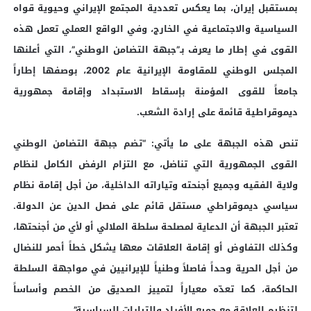
بمستقبل إيران، بما يعكس تعددية المجتمع الإيراني وحيوية قواه
السياسية والاجتماعية في الخارج، وفي الواقع العملي تعمل هذه
القوى في إطار ما يعرف بـ”جبهة التضامن الوطني”، التي أعلنها
المجلس الوطني للمقاومة الإيرانية عام 2002، بوصفها إطاراً
جامعاً للقوى المؤمنة بإسقاط الاستبداد وإقامة جمهورية
ديموقراطية قائمة على إرادة الشعب.
تنص هذه الجبهة على ما يأتي: “تضم جبهة التضامن الوطني
القوى الجمهورية التي تناضل، مع التزام الرفض الكامل لنظام
ولاية الفقيه وجميع أجنحته وتياراته الداخلية، من أجل إقامة نظام
سياسي ديموقراطي مستقل قائم على فصل الدين عن الدولة.
تعتبر الجبهة أن الدعاية لمصلحة سلطة الملالي أو لأي من أجنحتها،
وكذلك التفاوض أو إقامة العلاقات معها يشكل خطاً أحمر للنضال
من أجل الحرية وحداً فاصلاً وطنياً للإيرانيين في مواجهة السلطة
الحاكمة، كما تعدّه معياراً لتمييز الصديق من الخصم وأساساً
لتنظيم العلاقة مع جميع الأفراد والتيارات السياسية”.