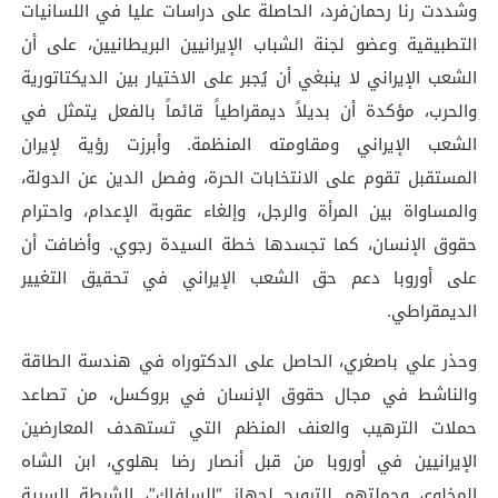
وشددت رنا رحمان‌فرد، الحاصلة على دراسات عليا في اللسانيات
التطبيقية وعضو لجنة الشباب الإيرانيين البريطانيين، على أن
الشعب الإيراني لا ينبغي أن يُجبر على الاختيار بين الديكتاتورية
والحرب، مؤكدة أن بديلاً ديمقراطياً قائماً بالفعل يتمثل في
الشعب الإيراني ومقاومته المنظمة. وأبرزت رؤية لإيران
المستقبل تقوم على الانتخابات الحرة، وفصل الدين عن الدولة،
والمساواة بين المرأة والرجل، وإلغاء عقوبة الإعدام، واحترام
حقوق الإنسان، كما تجسدها خطة السيدة رجوي. وأضافت أن
على أوروبا دعم حق الشعب الإيراني في تحقيق التغيير
الديمقراطي.
وحذر علي باصغري، الحاصل على الدكتوراه في هندسة الطاقة
والناشط في مجال حقوق الإنسان في بروكسل، من تصاعد
حملات الترهيب والعنف المنظم التي تستهدف المعارضين
الإيرانيين في أوروبا من قبل أنصار رضا بهلوي، ابن الشاه
المخلوع، وحملتهم للترويج لجهاز “السافاك”، الشرطة السرية