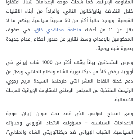
المقاومة الإيرانية. كما شملت موجة الإعدامات شباناً اعتُقلوا
خلال انتفاضة يناير/كانون الثاني، وأفراداً من أبناء الأقليات
القومية. ويوجد حالياً أكثر من 50 سجيناً سياسياً، بينهم ما لا
يقل عن 11 من أعضاء
منظمة مجاهدي خلق
، في صفوف
المحكومين بالإعدام، وسط تقارير عن صدور أحكام إعدام جديدة
بصورة شبه يومية.
وعرض المتحدثون بياناً وقّعه أكثر من 1000 شاب إيراني في
أوروبا، يرفض كلاً من ديكتاتورية الشاه ونظام الملالي، ويعبّر عن
دعم خطة النقاط العشر التي طرحتها السيدة مريم رجوي،
الرئيسة المنتخبة من المجلس الوطني للمقاومة الإيرانية للمرحلة
الانتقالية.
وفي افتتاح المؤتمر، الذي عُقد تحت عنوان “إيران: موجة
الإعدامات السياسية – مسؤولية الاتحاد الأوروبي وخياراته
السياسية. الشباب الإيراني ضد ديكتاتوريتي الشاه والملالي”،