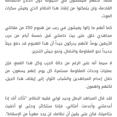
شنقاً. لكنهم سيفشلون في الحيلولة دون اندلاع الانتفاضة
القادمة، ولن يتمكنوا من إنقاذ هذا النظام الذي يعيش سكرات
الموت.
كما أنهم ما زالوا يعيشون في رعب من هجوم 250 من مقاتلي
مجاهدي خلق على بيت خامنئي قبل خمسة أيام من حرب
الأربعين يوماً. لأنهم يدركون جيداً أن هذا الهجوم قد دفع جيلاً
جديداً نحو المقاومة والنضال، ونحو جيش التحرير.
لا سيما أنه على الرغم من حالة الحرب وكل هذا القمع، فإن
عمليات وحدات المقاومة مستمرة كل يوم. إنهم يسعون، من
خلال إعدام المجاهدين والشباب الثوار، إلى إيقاف هذا الجيل،
لكنهم واهمون.
لقد قال المجاهد البطل وحيد لولي فقيه النظام: “تأكد أنك إذا
أعدمتني وأعدمت أمثالي، فإننا سنتكاثر. وحتى لو أخفيت
جثاميننا، فكن على يقين أن نظامك لن يجد مهرباً من الإسقاط”.