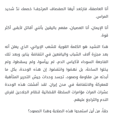
أنا العاصفة، فارتعد أيها الصفصاف المرتجف! خصمك ندٌ شديد
المراس.
أنا الإيمان، أنا العصيان، مفعم باليقين بأنني أقاتل لأبقى أكثر
قوة.
هذا النشيد هو الكلمة القوية للشعب الإيراني، الذي يعلن أنه
بعد مجزرة آلاف الشباب واليافعين في انتفاضة يناير، وبعد تلك
الفاجعة السوداء لأكياس الدم، لم ييأسوا، ولم يسقطوا، ولم
يخلوا الساحة، بل نهضوا وانتفضوا. إن هذه الوحدة، بكل ما
أبدته من مقاومة وصمود، تجسد وحدات جيش التحرير المتأهبة
للمعركة والانتفاضة في مدن إيران. لقد أفشلت هذه الوحدة
عشرات المرات مؤامرات السلطة القضائية لنظام الجلادين لفرض
الندم والتراجع عليهم.
حقاً، من أين استمدوا هذه الصلابة وهذا الصمود؟