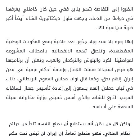
انظروا إلى انتفاضة شهر يناير. ففي حين كان خامنئي يغرقها
في دوامة من الدماء، وجهت فلول ديكتاتورية الشاه أيضاً أكبر
ضربة سياسية لها.
إنها زمرة بلا سند وبلا جذور، تعد علانية بقمع المكونات الوطنية
المضطهدة، وتلصق تهمة الانفصالية بالمطالب المشروعة
لمواطنينا الكرد والبلوش والتركمان والعرب، وتعلن أن برنامجها
هو فرض استبداد منفلت العقال وإقامة أحكام عرفية في مدن
إيران. إنهم بحق، وكما قال نواب مجلس العموم البريطاني، ذئاب
في ثياب حملان. إنهم يسعون إلى إعادة تأسيس جهاز السافاك
المرعب التابع للشاه، والذي أسس خميني وزارة مخابراته سيئة
السمعة على أساسه.
ولكن كل من يظن أنه يستطيع أن يصنع لنفسه تاجاً من جرائم
نظام الملالي، فهو مخطئ تماماً. إن إيران لن تبقى تحت حكم