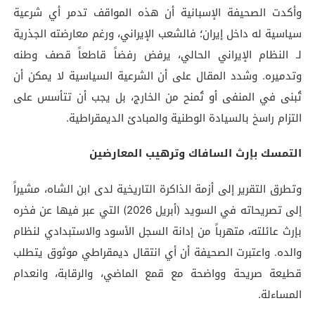
وأكدت الصحيفة الإسبانية أن هذه المواقف تدمر أي شرعية
سياسية له داخل إيران؛ فالشعب الإيراني، ورغم معارضته الجذرية
لـ النظام الإيراني الحالي، يرفض رفضاً قاطعاً قصف وطنه
وتدميره. وشدد المقال على أن الشرعية السياسية لا يمكن أن
تُبنى في المنفى أو تُمنح من الخارج، بل يجب أن تتأسس على
التزام راسخ بالسيادة الوطنية والمبادئ الديمقراطية.
التمسك بإرث السافاك وترهيب المعارضين
وتطرق التقرير إلى أزمة الذاكرة التاريخية لدى ابن الشاه، مشيراً
إلى تصريحاته في السويد (أبريل 2026) التي عبر فيها عن فخره
بإرث عائلته، متهرباً من إدانة السجل الأسود والاستبدادي لنظام
والده. واعتبرت الصحيفة أن أي انتقال ديمقراطي موثوق يتطلب
قطيعة صريحة وواضحة مع قمع الماضي، والرقابة، وانعدام
المساءلة.