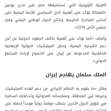
العربية الأوروبية التي تستضيفها مصر على مدى يومين
«المملكة تؤكد على أهمية الحل السياسي للأزمة اليمنية على
أساس المبادرة الخليجية ونتائج الحوار الوطني اليمني وقرار
مجلس الأمن 2216».
وأضاف «كما نؤكد على أهمية تكاتف الجهود الدولية من أجل
دعم الشرعية اليمنية، وحمل الميليشيات الحوثية الإرهابية
الانقلابية المدعومة من إيران على الانصياع لإرادة المجتمع
الدولي».
الملك سلمان يهاجم إيران
وقال «ما يقوم به النظام الإيراني من دعم لهذه الميليشيات
وغيرها في المنطقة، وممارساته العدوانية وتدخلاته السافرة
في شؤون الدول الأخرى، يتطلب موقفاً دولياً موحداً لحمله على
الالتزام بقواعد حسن الجوار والقانون الدولي ووضع حد لبرنامجه