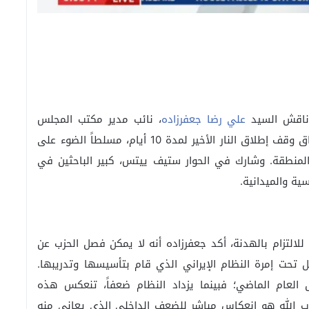
 ناقش السيد
علي رضا جعفرزاده
، نائب مدير مكتب المجلس
الوطني للمقاومة الإيرانية في واشنطن، تداعيات اتفاق وقف إطلاق النار الأخير لمدة 10 أيام، مسلطاً الضوء على
 المنطقة. وشارك في الحوار ستيف ييتس، كبير الباحثين في
ية والميدانية.
للالتزام بالهدنة، أكد جعفرزاده أنه لا يمكن فصل الحزب عن
 تحت إمرة النظام الإيراني الذي قام بتأسيسها وتدريبها.
 العام الماضي؛ فبينما يزداد النظام ضعفاً، تنعكس هذه
 الله هو انعكاس مباشر للضعف الداخلي الذي يعاني منه