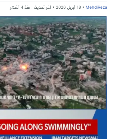
MehdiReza
18 أبريل 2026
آخر تحديث :
منذ 4 أشهر