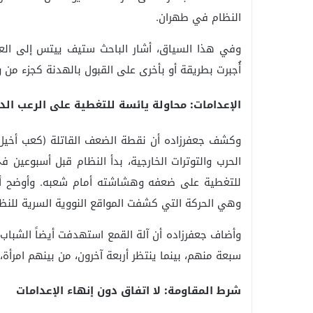
النظام في طهران.
وفي هذا السياق، أشار الباحث ستيف ييتس إلى العزلة
أُجبرت بطريقة أو بأخرى على القبول بالهدنة كجزء من وا
الإعدامات: محاولة يائسة للتغطية على الرعب الد
وكشف جعفرزاده أن نقطة الضعف القاتلة (كعب أخيل) 
الحرب والتوترات الخارجية، بدأ النظام قبل أسبوعين 
للتغطية على ضعفه وهشاشته أمام شعبه. وأوضح أنه
وهي الحركة التي كشفت المواقع النووية السرية للنظ
وأضاف جعفرزاده أن آلة القمع استهدفت أيضاً الشباب ال
سبعة منهم، بينما ينتظر أربعة آخرون، من بينهم امرأة، 
شرط المقاومة: لا اتفاق دون إنهاء الإعدامات