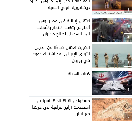
المقاومة تتحول إلى كابوس يطارد
ديكتاتورية الولي الفقيه
1
اعتقال إيرانية في مطار لوس
أنجلوس بتهمة الاتجار بالأسلحة
الى السودان لصالح طهران
2
الكويت تعتقل ضباطًا من الحرس
الثوري الإيراني بعد اشتباك دموي
في بوبيان
3
ضباب الهدنة
4
مسؤولون لقناة الحرة: إسرائيل
استخدمت أراضٍ عراقية في حربها
مع إيران
5