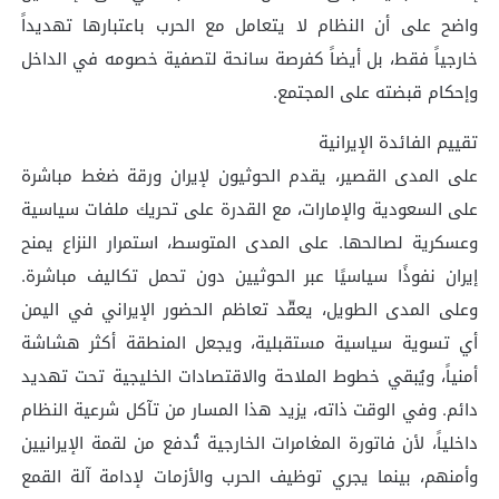
واضح على أن النظام لا يتعامل مع الحرب باعتبارها تهديداً
خارجياً فقط، بل أيضاً كفرصة سانحة لتصفية خصومه في الداخل
وإحكام قبضته على المجتمع.
تقييم الفائدة الإيرانية
على المدى القصير، يقدم الحوثيون لإيران ورقة ضغط مباشرة
على السعودية والإمارات، مع القدرة على تحريك ملفات سياسية
وعسكرية لصالحها. على المدى المتوسط، استمرار النزاع يمنح
إيران نفوذًا سياسيًا عبر الحوثيين دون تحمل تكاليف مباشرة.
وعلى المدى الطويل، يعقّد تعاظم الحضور الإيراني في اليمن
أي تسوية سياسية مستقبلية، ويجعل المنطقة أكثر هشاشة
أمنياً، ويُبقي خطوط الملاحة والاقتصادات الخليجية تحت تهديد
دائم. وفي الوقت ذاته، يزيد هذا المسار من تآكل شرعية النظام
داخلياً، لأن فاتورة المغامرات الخارجية تُدفع من لقمة الإيرانيين
وأمنهم، بينما يجري توظيف الحرب والأزمات لإدامة آلة القمع