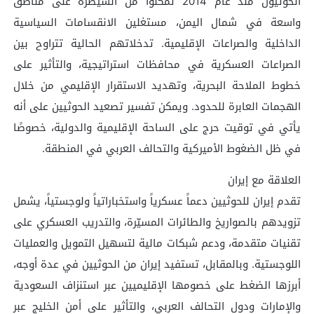
الحوثيون منذ عام 2014 تمكنوا من السيطرة على مناطق
واسعة في شمال اليمن، مستغلين الانقسامات السياسية
الداخلية والصراعات الإقليمية. تدخلاتهم الحالية تتراوح بين
الصراعات العسكرية في محافظات استراتيجية، والتأثير على
خطوط الملاحة البحرية، وتهديد الاستقرار الإقليمي من خلال
الهجمات العابرة للحدود. ويمكن تفسير تصعيد الحوثيين على أنه
يأتي في توقيت حرج على الساحة الإقليمية والدولية، خصوصًا
في ظل الضغوط الأميركية والتحالف العربي في المنطقة.
العلاقة مع إيران
تقدم إيران للحوثيين دعماً عسكرياً واستخباراتياً ولوجستياً، يشمل
تزويدهم بالصواريخ والطائرات المسيّرة، والتدريب العسكري على
تقنيات متقدمة، ودعم شبكات مالية لتسهيل التمويل والعمليات
اللوجستية. وبالمقابل، تستفيد إيران من الحوثيين في عدة أوجه،
أبرزها الضغط على خصومها الإقليميين عبر استنزاف السعودية
والإمارات ودول التحالف العربي، والتأثير على أمن الخليج عبر