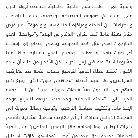
وأمنية في آن واحد. فمن الناحية الداخلية، تساعده أجواء الحرب
على إعادة لَمّ صفوفه المتصدعة، وتخفيف حدّة التناقضات
والصراعات بين أجنحته ومراكزه المتنافسة، ولو مؤقتاً، عبر فرض
مناخ تعبئة عامة تحت عنوان “الدفاع عن البلاد” و”مواجهة العدو
الخارجي”. وفي مثل هذه الظروف، يسعى النظام إلى إسكات
أي صوت ناقد أو معارض، ويقدّم القمع باعتباره إجراءً أمنياً
مشروعاً لا بدّ منه في زمن الحرب. لكن الأخطر من ذلك أن هذه
الأجواء تمنحه غطاءً إضافياً لتوسيع حملات القمع ضد معارضيه
السياسيين، ولا سيما أعضاء “مجاهدي خلق”، الذين يقبع كثير
منهم في السجون منذ سنوات طويلة. فبدلاً من أن تدفعه
الحرب إلى التهدئة الداخلية، وجد فيها ذريعة لتسريع موجة
الإعدامات، وتكثيف سياسة الترهيب، وتوجيه رسالة دموية إلى
المجتمع الإيراني مفادها أن أي معارضة منظمة ستُواجَه بأقصى
درجات البطش. وما إقدامه خلال اليومين الماضيين على تنفيذ
إعدامات جديدة بحق عدد من أعضاء “مجاهدي خلق” إلا دليل