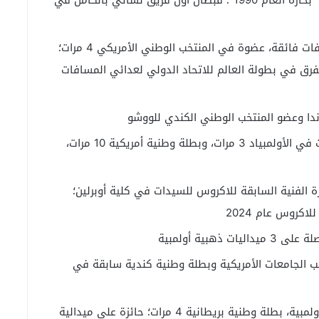
كارلين جونسون – (الولايات المتحدة)عدّاءة مسافات فائقة، عضوة في المنتخب الوطني الأمريكي 4 مرات؛
رق في بطولة العالم للاتحاد الدولي لعدائي المسافات
ا وعضو المنتخب الوطني الكندي للووشو
إنغا تومبسون – (الولايات المتحدة)دراجة، شاركت في الأولمبياد 3 مرات، وبطلة وطنية أمريكية 10 مرات،
ة الفنية السابقة للاكروس للسيدات في كلية أوبرلين؛
اكروس عام 2024
هبية أولمبية
خب الجامعات الأمريكية وبطلة وطنية كندية سابقة في
باتريشيا ريد – (بريطانيا)مجدّفة، مجدّفة فردية أولمبية، بطلة وطنية بريطانية 4 مرات؛ حائزة على ميدالية