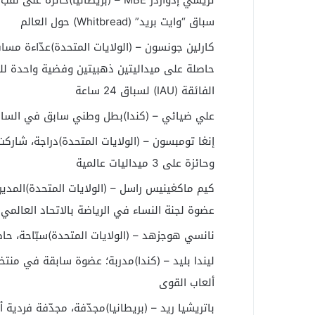
سباق “وايت بريد” (Whitbread) حول العالم
حاصلة على ميداليتين ذهبيتين وفضية واحدة للف
الفائقة (IAU) لسباق 24 ساعة
علي ضيائي – (كندا)بطل وطني سابق في الساند
وحائزة على 3 ميداليات عالمية
كيم ماكغينيس راسل – (الولايات المتحدة)المدير
عضوة لجنة النساء في الرياضة بالاتحاد العالمي لل
نانسي هوجزهد – (الولايات المتحدة)سبّاحة، حاصلة على 3 ميداليات ذ
ليندا بليد – (كندا)مدربة؛ عضوة سابقة في منت
ألعاب القوى