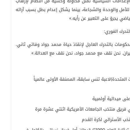
إعدامات السياسية تمثل محاولة وحشية من النظام لإرهاب
لأمل والوحدة والشجاعة، بينما يشكل إعدام بطل بسبب آرائه
رياضي يجرؤ على التعبير عن رأيه.»
لتحرك الفوري:
الحكومات بالتحرك العاجل لإنقاذ حياة محمد جواد وفائي ثاني.
يران. نحن نقف مع محمد جواد، نحن نقف مع العدالة.»
ات المتحدة)لاعبة تنس سابقة، المصنفة الأولى عالمياً
في فريق منتخب الجامعات الأمريكية اثنتي عشرة مرة
تريسي إدواردز MBE – (بريطانيا)حائزة على لقب “بحّارة العام 1990″؛ قبطان أول فريق نسائي بالكامل في