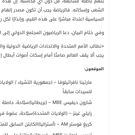
بتهم باطلة مشابهة، من دون أي محاسبة. إن هذه ال
الشعب وإسكاته. فالرياضة يجب أن تكون مصدر إلهام ل
السياسية اعتداءً مباشرًا على هذه القيم، وإنذارًا لكل 
وفي ختام البيان، دعا الرياضيون المجتمع الدولي إلى ا
«نطالب الأمم المتحدة والاتحادات الرياضية الدولية و
يجب ألا يقف العالم صامتًا أمام إسكات أصوات أبطال إ
الموقعون:
مارتينا نافراتيلوفا – (جمهورية التشيك / الولاي
للسيدات سابقاً
شارون ديفيس MBE – (بريطانيا)سبّاحة، حاصلة على ميدالية أولمبية
رايلي غينز – (الولايات المتحدة)سبّاحة، عضوة 
كريغ فوستر AM – (أستراليا)الكابتن السابق للمنتخب الأسترالي لكرة القدم