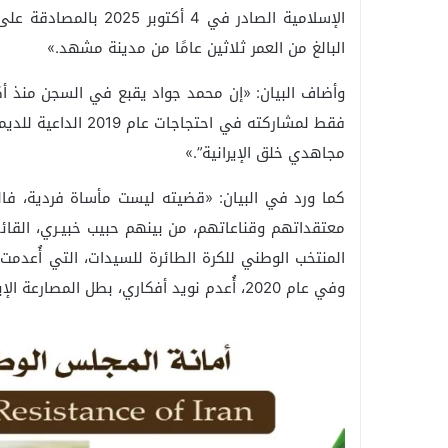
الإسلامية الصادر في 4
البالغ من العمر ثلاثين عامًا من مدينة مشهد.»
وأضاف البيان: «إن محمد جواد يقبع في السجن منذ أ
فقط لمشاركته في احت
مجاهدي خلق الإيرانية”.»
كما ورد في البيان: «قضيته ليست مأساة فردية، فال
معتقداتهم وقناعاتهم، من بينهم حبيب خبيـري، القائد 
وفي عام 2020، أُعدم نويد أفكاري، بطل المصارعة الإيراني، بعد مشاركته في احتجاجات سلمية عام 2018.»