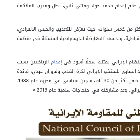
 أكتوبر 2025 بالمصادقة على حكم إعدام محمد جواد وفائي ثاني، بطل ومدرب الملاكمة
كثر من خمس سنوات، حيث تعرّض للتعذيب والحبس الانفرادي،
جاجات عام 2019 الداعية للديمقراطية، ولدعمه “المعارضة الديمقراطية المتمثلة في منظمة
نظام الإيراني يمتلك سجلًا أسود في
إعدام
الرياضيين بسبب
السابق للمنتخب الإيراني لكرة القدم، وفروزان عبدي، قائدة
المنتخب الوطني للكرة الطائرة للسيدات، التي أُعدمت ضمن أكثر من 30 ألف سجين سياسي في مجزرة عام 1988.