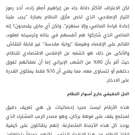
لكن الاعتراف الأكثر دلالة جاء من إبراهيم أصغر زاده، أحد رموز
التيار الإصلاحي، الذي لخص مأزق النظام بعبارة “يجب علينا
إعادة قراءة الماضي، وإلا سنهزم”. ولكن أي ماضٍ يقصدون؟ إنه
الماضي الذي شاركوا هم أنفسهم في بنائه وترسيخه لعقود،
القائم على الإقصاء وهيمنة “رواية مقدسة” غير قابلة للنقاش.
والأنكى من ذلك هو كشفه عن الإفلاس الاقتصادي للنظام،
حيث أقر بأن 90% من الشعب الإيراني إما أن نفقاتهم تفوق
دخلهم أو تتساوى معه، مما يعني أن 10% فقط يملكون القدرة
على الادخار.
الحل الحقيقي خارج أسوار النظام
هذه الأرقام ليست مجرد إحصائيات، بل هي تعريف دقيق
لمجتمع يقف على فوهة بركان، وهو مصدر الرعب المشترك الذي
يوحد كل هذه الأجنحة المتصارعة. إنهم يتقاتلون على كيفية
إنقاذ النظام من هذا الانفجار الحتمي، لكنهم جميعاً يتجاهلون