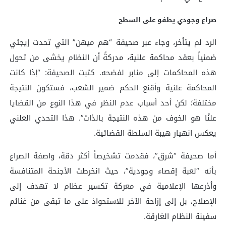
صراع وجودي يطفو على السطح
الرد لم يتأخر، وجاء عبر صحيفة “هم ميهن” التي تحدت إيجئي
ضمنياً بعقد محاكمة علنية، مدركةً أن النظام يخشى من تحول
هذه المحاكمات إلى منابر لفضحه. كتبت الصحيفة: “إذا كانت
المحاكمة علنية وأقنع الحكم ضمير الشعب، فستكون النتيجة
مختلفة؛ لكن أحد أسباب عدم النظر في هذا النوع من القضايا
علنًا هو الخوف من هذه النتيجة بالذات”. هذا التحدي العلني
يعكس انهيار هيبة السلطة القضائية.
أما صحيفة “شرق”، فقدمت تشخيصاً أكثر دقة، واصفة الصراع
بأنه “لعبة إقصاء وجودية”، حيث انخرطت الأجنحة المتنافسة
وأذرعها الإعلامية في معركة تكسير عظام لا تهدف إلى
الإصلاح، بل إلى إزاحة الآخر للاستحواذ على ما تبقى من غنائم
سفينة النظام الغارقة.