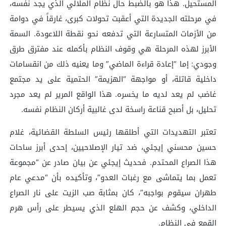
المستحيل. هذا هو بالضبط حال نظام الملالي الذي يجد نفسه،
في مرحلته الجديدة التي أعقبت تحولات كبرى، غارقاً في دوامة
من الأزمات المتسارعة التي تدفعه نحو نقطة اللاعودة. السمة
الأبرز لهذه المرحلة هي وقوف النظام بأكمله عند مفترق طرق
وجودي: إما “إعادة قراءة الماضي” وما يعنيه ذلك من انقسامات
داخلية قاتلة، أو مواجهة “الهزيمة” الحتمية على يد مجتمع
غاضب لم يعد لديه ما يخسره. هذا الواقع المرير لم يعد مجرد
تحليل، بل أصبح قناعة راسخة لدى غالبية أركان النظام نفسه.
تعتبر التهديدات التي أطلقها رئيس السلطة القضائية، غلام
حسين محسني إيجئي، ضد تيار الإصلاحيين، إحدى أبرز ساحات
هذا الصراع المحتدم. فحديث إيجئي عن بيان صادر عن “مجموعة
تعمل بما يتماشى مع رغبات العدو”، وتأكيده بأن “مدعي عام
طهران سيقوم بواجبه”، كان بمثابة صب الزيت على نار الصراع
الداخلي، وكشف عن حجم الهلع الذي يسيطر على رأس هرم
القمع في النظام.