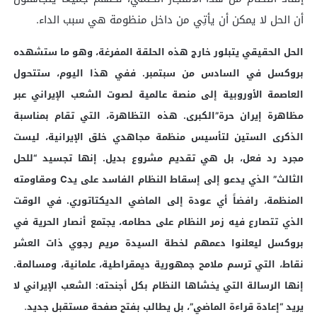
أن الحل لا يمكن أن يأتِي من داخل منظومة هي سبب الداء.
الحل الحقيقي يتبلور خارج هذه الحلقة المفرغة، وهو ما ستشهده
بروكسل في السادس من سبتمبر. ففي هذا اليوم، ستتحول
العاصمة الأوروبية إلى منصة عالمية لصوت الشعب الإيراني عبر
مظاهرة إيران حرة”الكبرى. هذه التظاهرة، التي تقام بمناسبة
الذكرى الستين لتأسيس منظمة مجاهدي خلق الإيرانية، ليست
مجرد رد فعل، بل هي تقديم مشروع بديل. إنها تجسيد “للحل
الثالث” الذي يدعو إلى إسقاط النظام الفاسد على يدC ومقاومته
المنظمة، رافضاً أي عودة إلى الماضي الديكتاتوري. في الوقت
الذي تتصارع فيه زمر النظام على حطامه، يجتمع أنصار الحرية في
بروكسل ليعلنوا دعمهم لخطة السيدة مريم رجوي ذات العشر
نقاط، التي ترسم ملامح جمهورية ديمقراطية، علمانية، ومسالمة.
إنها الرسالة التي يخشاها النظام بكل أجنحته: الشعب الإيراني لا
.
يريد “إعادة قراءة الماضي”، بل يطالب بفتح صفحة مستقبل جديد