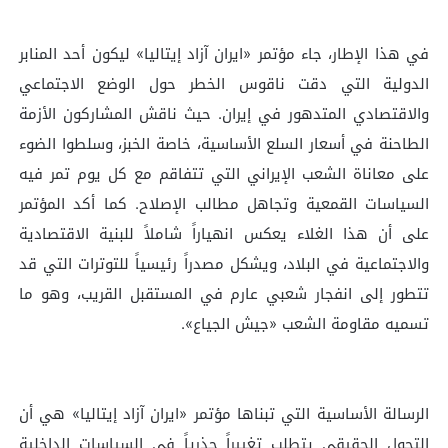
في هذا الإطار، جاء مؤتمر «ایران آزاد إیتالیا» ليكون أحد المنابر
الدولية التي دقت ناقوس الخطر حول الوضع الاجتماعي
والاقتصادي المتدهور في إيران. حيث ناقش المشاركون الأزمة
الطاحنة في أسعار السلع الأساسية، خاصة الخبز، وسلطوا الضوء
على معاناة الشعب الإيراني التي تتفاقم مع كل يوم تمر فيه
السياسات القمعية وتجاهل مطالب الإصلاح. كما أكد المؤتمر
على أن هذا الغلاء يعكس انهياراً شاملاً للبنية الاقتصادية
والاجتماعية في البلاد، ويشكل مصدراً رئيسياً للتوترات التي قد
تتطور إلى انفجار شعبي عارم في المستقبل القريب، وهو ما
تسميه مقاومة الشعب «جيش الجياع».
الرسالة الأساسية التي تبناها مؤتمر «ایران آزاد إیتالیا» هي أن
التحول الحقيقي يتطلب تغييراً جذرياً في السياسات الداخلية