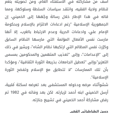
أسف من مشاركته في الاستفتاء العام، ومن تصويته بنعم
لنظام ولاية الفقيه، وانتقد سياسات السلطة وسلوكها، ومما
قاله في هذا الإطار خلال رسالة وجّهها إلى الخميني، إن
الجمهورية الإسلامية “رغم ادعاءات الالتزام بالإسلام وبحكومة
الإمام علي، وادعاءات الحرية وعدم الارتباط بالغرب، إلا أنها
مارست نفس الأفعال المؤلمة التي مارسها النظام السابق
وكرّرت نفس المظالم التي ارتكبها نظام الشاه”، ويشير في ذلك
إلى “الإعدامات”، وإلى “تعذيب المتهمين والمحكومين بمسمى
التعزير”،وإلى “تعطيل الجامعات بذريعة الثورة الثقافية”، ومؤكدا
بأن تلك الممارسات “لا تتطابق مع الإسلام وتفضح الثورة
الإسلامية”.
ششوأثناء مرضه ودخوله المستشفى بعد تعرضه لسكتة َقلبية،
أرسل الخميني ابنه أحمد لزيارته. لكن بعد وفاته في 1982 تم
رفض مشاركة أحمد الخميني في تشييع جنازته.
حسن الطباطبائي القمّي