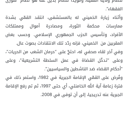
لنظام ولاية الفقيه، ومؤيدا لنظام بديل عنه هو نظام “شورى
الفقهاء”.
وأثناء زيارة الخميني له بالمستشفى، انتقد القمّي بشدة
ممارسات محكمة الثورة، ومصادرة أموال وممتلكات
الأفراد، وتأسيس الحزب الجمهوري الإسلامي. وحسب بعض
المقربين من الخميني، فإنه ردّد تلك الانتقادات بصوت عال.
وفي آخر لقاء صحفي له، احتجّ على “حرمان الشعب من الحريات”،
وعلى “تدخّل القضاة في عمل السلطة التشريعية”، وعلى
“أحكام القضاء ضد الناشطين والسياسيين”.
وفُرض على القمّي الإقامة الجبرية في 1982، واستمر ذلك في
فترة زعامة آية الله الخامنئي، أي حتى 1997، ثم تم رفع الإقامة
الجبرية عنه تدريجيا، إلى أن توفى في 2008.