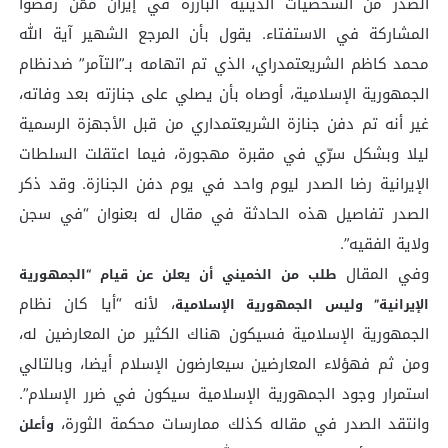
الصدر من الشخصيات الدينية البارزة في إيران ممّن رفضوا
المشاركة في الاستفتاء. يقول بأن المرجع الشهير آية الله
محمد كاظم الشريعتمدراي، الذي تم اتهامه بـ”التآمر” ضدنظام
الجمهورية الإسلامية، أوصاه بأن يصلي على جنازته بعد وفاته،
غير أنه تم دفن جنازة الشريعتمداري من قبل الأجهزة الرسمية
ليلا وبشكل سرّي في مقبرة مهجورة، فيما اعتقلت السلطات
الإيرانية رضا الصدر ليوم واحد في يوم دفن الجنازة. وقد ذكر
الصدر تفاصيل هذه الحادثة في مقال له بعنوان “في سجن
ولاية الفقيه”.
وفي المقال
طلب من الخميني أن يعلن عن قيام “الجمهورية
، لأنه “أيا كان نظام
الإيرانية” وليس الجمهورية الإسلامية
الجمهورية الإسلامية فسيكون هناك الكثير من المعارضين له،
ومن ثم فهؤلاء المعارضين سيعارضون الإسلام أيضا، وبالتالي
استمرار وجود الجمهورية الإسلامية سيكون في ضرر الإسلام”.
وانتقد الصدر في مقاله كذلك ممارسات محكمة الثورة،
وأعلن