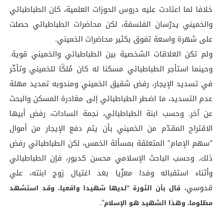
خلافا لما اعتادت عليه دروس الحوزات العلمية، كان الطباطبائي
والخميني يدرّسان الفلسفة، لكن محاضرات الطباطبائي حصلت
على شهرة واسعة تفوق بكثير محاضرات الخميني.
ولم تكن العلاقات الشخصية بين الطباطبائي والخميني قوية.
وحينما استأجر الطباطبائي مسكنا له كان مُلكًا للخميني وتأخّر
في تسديد الإيجار، رفض شقيق الخميني ومندوبه تمديد مهلة
عدم التسديد، ما اضطر الطباطبائي إلى مغادرة المسكن والبحث
عن آخر. وحسب ابنة الطباطبائي، نجمة السادات، رفض أبيها
الاقتراح المقدّم من الخميني بأن يتم دفع الإيجار من أموال
“سهم الإمام” المتعلقة بمسألة الخمس، لكن الطباطبائي رفض
ذلك. وحسب الباحث الإسلامي محسن كديور، فإن الطباطبائي
وأثناء استقباله وفدا معزّيا بعد اغتيال زوج ابنته، علي
قدوسي،
قال بأن الثورة “لديها شهيدا واقعيا، وقد استشهد
“.
مظلوما، وهذا الشهيد هو الإسلام