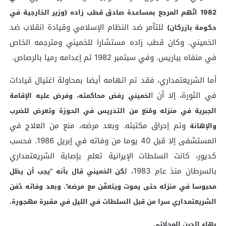
1982 اتُهم المرجع بمساعدة صادق قطب زاده (وزير الخارجية في
للتآمر ضد النظام الإسلامي وقيادة انقلاب ضد
حكومة بازركان)
الخميني. وكان قطب زاده مستشارا للخميني ومترجمه الخاص
في منفاه بباريس. وفي سبتمبر 1982 تم إعدامه رميا بالرصاص.
أما الشريعتمداري، فقد تم اتهامه أيضا بمحاولة اغتيال قيادات
في الثورة، إلا أن ا
لخميني رفض محاكمته، وفرض عليه الإقامة
الجبرية في منزله ومُنع من التدريس في الحوزة وتعرض للضرب
وتم إحراق مكتبته. وبعد مرضه، منع من العلاج في
والإهانة
المستشفى إلا قبل 40 يوما من وفاته في إبريل 1986. فحسب
كديور، كانت السلطات الإيرانية تعلم بإصابة الشريعتمداري
بالسرطان منذ عام 1983، ل
كن الخميني قال بأنه “يجب أن يظل
محبوسا في منزله حتى يموت ويتعفّن مع مرضه”. وبعد وفاته دُفن
الشريعتمداري سرا من قبل السلطات في الليل في مقبرة مهجورة.
بهاء الدين المحلاتي