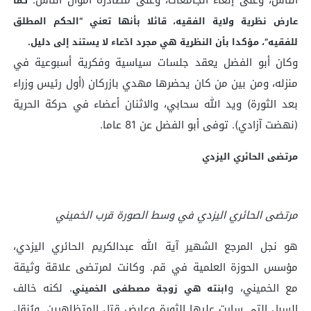
كما
عارض نظرية ولاية الفقيه، قائلا بأنها تعني “الحكم المطلق
للفقيه”، مؤكدا بأن النظرية هي مجرد ادّعاء لا يستند إلى دليل.
وكان أبو الفضل يعقد جلسات سياسية وفكرية أسبوعية في
منزله، ومن بين من كان يحضرها مهدي بازركان (أول رئيس وزراء
بعد الثورة) ويد الله سحابي، والاثنان أعضاء في حركة الحرية
(نهضت آزادي). توفى أبو الفضل عن 81 عاما.
مرتضى الحائري اليزدي
مرتضى الحائري اليزدي في وسط الصورة قرب الخميني
هو نجل المرجع الشهير آية الله عبدالكريم الحائري اليزدي،
مؤسس الحوزة العلمية في قم. وكانت لمرتضى علاقة وثيقة
مع الخميني، و
. لكنه خالف
ابنته هي زوجة مصطفى الخميني
السبل التي سارت عليها الثورة وعارض قتل المتظاهرين. ويُنقل