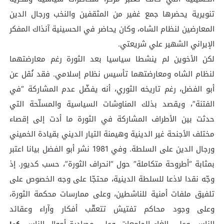
تنويرية يحضرها جمع غفير من المثقفين والنخب ورجال الدين
المعارضين لنظام الشاه، وكان يحاضر في الحسينية آنذاك المفكر
الإيراني الشهير علي شريعتي.
لكن الأخوين لم ينشطا سياسيا بعد الثورة رغم معارضتهما
لنظام الشاه ومعارضتهما تأسيس نظام إسلامي. فقد نُقل عن
أبو الفضل، رغم تاريخه الثوري، أنه يفضّل عدم المشاركة “في
الفتنة”، ويقصد بذلك المناوشات السياسية والمسلّحة التي
حدثت بين الأطراف المشاركة في الثورة ما أدت إلى إقصاء
مختلف الأجنحة غير الدينية وهيمنة التيار الديني بقيادة الخميني
ورجال الدين على السلطة. وفي 1981 نشر أبو الفضل بيانا اعتبر
بمثابة “أطروحة متكاملة” حول “انحراف الثورة”، حسب كديور. إذ
وجّه نقدا لاذعا للسلطة الدينية، محتجّا على وجه الخصوص على
تلفيق ملفات أمنية للناشطين، وعلى ممارسات محكمة الثورة،
وعلى وجود محاكم تفتيش تتعقّب أفكار وآراء وعقائد
الناس، وعلى إلغاء الجامعات، وعلى مصادرة أموال الناس.