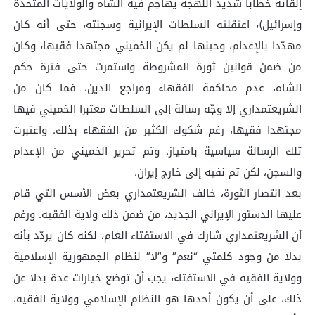
إلقائه خطابا شديد اللهجة يهاجم فيه الشاه والولايات المتحدة
وإسرائيل)، اعتقلته السلطات الإيرانية وسجنته، حتى أنه كان
مهدّدا بالإعدام، وحينها لم يكن الخميني مجتهدا فقيها، وكان
من ضمن قوانين ثورة المشروطة واستمرت حتى فترة حكم
الشاه، عدم محاكمة الفقهاء ومراجع الدين، فما كان من
الشريعتمداري إلا وجّه رسالة إلى السلطات معتبرا الخميني فيها
مجتهدا فقيها، رغم شكوك الكثير من الفقهاء بذلك. واعتبرت
تلك الرسالة سياسية بامتياز. وتم تحرير الخميني من الإعدام
والسجن، لكن تم نفيه إلى خارج إيران.
بعد انتصار الثورة، خالف الشريعتمداري بعض الأسس التي قام
عليها الدستور الإيراني الجديد، من ضمن ذلك ولاية الفقيه. ورغم
أن الشريعتمداري شارك في الاستفتاء العام، لكنه كان يردّد بأنه
بدلا من وجود كلمتي “نعم” و”لا” لنظام الجمهورية الإسلامية
وولاية الفقيه في الاستفتاء، يجب أن توضع خيارات عدة بدلا عن
ذلك، على أن يكون أحدها هو النظام الإسلامي وولاية الفقيه،