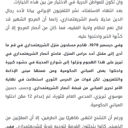
وأن تكون للمواطن الحرية في الاختيار من بين هذه الخيارات.
بعد انتهاء الاستفتاء، نشر التلفزيون الإيراني بيانا لأحد رجال
الدين مذيلا باسم الشريعتمداري، زاعما أن المرجع الشهير قد
قال نعم لنظام ولاية الفقيه، فما كان من أنصار المرجع إلا أن
كذّبوا الخبر واحتجوا عليه.
وفي ديسمبر 1979، هاجم مسلحون منزل الشريعتمداري في قم ما
أدى إلى مقتل أحد حراس المنزل. فاحتج أنصار الشريعتمداري في
تبريز على هذا الهجوم ونزلوا إلى شوارع المدينة في حشود كبيرة
واحتلوا بعض المباني الحكومية ومن ضمنها مبنى الإذاعة
والتلفزيون. لكن قوات من الحرس الثوري استطاعت في نهاية
وحسب حسين
الأمر تحرير المباني من قبضة أنصار الشريعتمداري.
موسوي تبريزي، المدعي العام للثورة، تم إعدام 12 ممّن احتلوا
المباني الحكومية.
ورغم أن التشنج انتهى ظاهريّا بين الطرفين، إلا أن المقرّبين من
الخميني كانوا يتحيّنون الفرصة لتوجيه ضربة للشريعتمداري.
ففي