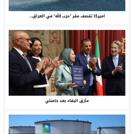
اميركا تقصف مقر “حزب الله” في العراق…
مأزق البقاء بعد خامنئي