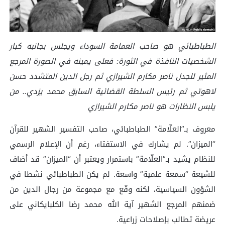
الطباطبائي هو صاحب العمامة السوداء ويجلس بجانبه كبار
الشخصيات النافذة في الثورة: فعلى يمينه في الصورة المرجع
المثير للجدل ناصر مكارم الشيرازي ثم رجل الدين المتشدد حسن
لاهوتي ثم رئيس السلطة القضائية السابق محمد يزدي.. من
يلبس النظارات هو ناصر مكارم الشيرازي
معروف بـ”العلّامة” الطباطبائي، صاحب التفسير الشهير للقرآن
“الميزان”. لم يشارك في الاستفتاء، رغم أن الإعلام الرسمي
للنظام يشيد بـ”العلّامة” باستمرار ويعتبر أن “الميزان” قد أضاف
للشيعة “سمعة علمية” واسعة. لم يكن الطباطبائي نشطا في
الشؤون السياسية، لكنه وقّع مع مجموعة من رجال الدين من
ضمنهم المرجع الشهير آية الله محمد رضا الكلبايكاني على
عريضة تطالب بإصلاحات زراعية.