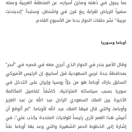
بما يجول في ذهنه ومخزن أسراره، عن المنطقة العربية وعمله
سفيراً للرياض لقرابة ربع قرن في واشنطن. وستبدأ “إندبندنت
عربية” نشر حلقات الحوار بدءا من الأسبوع القادم.
أوباما وسوريا
وقال الأمير بندر في الحوار الذي أجري معه في قصره في “أبحر”
بمحافظة جدة غربي السعودية قبل أسابيع، إن الرئيس الأميركي
السابق باراك أوباما هو من جرّأَ روسيا وإيران على التدخل في
سوريا بسبب سياساته المتراخية، كاشفاً تفاصيل المكالمة
الأخيرة بين الملك السعودي الراحل عبد الله بن عبد العزيز
وأوباما، والتي قال فيها الملك عبد الله لأوباما: “لم أتوقع أن
أعيش هذا العمر لأرى رئيساً للولايات المتحدة يكذب علي”، في
إشارة إلى الخطوط الحمر الشهيرة والتي وعد بها أوباما علناً