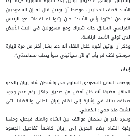
بالرئيس الروسي فلاديمير بوتين بعد الثورة السورية حينما بدأ
الأسد قصف المدنيين، موضحا أن بوتين قال له إن السعوديين
هم من “كبّروا رأس الأسد” حين رتبوا له لقاءات مع الرئيس
الفرنسي السابق جاك شيراك ومع مسؤولين في البيت الأبيض
لدى تولي الأسد الرئاسة.
وذكر أن بوتين أخبره خلال اللقاء أنه دعا بشار أكثر من مرة لزيارة
موسكو لكنه لم يأتِ “والآن سيأتيني حبواً يطلب مساعدتي”.
إيران
ووصف السفير السعودي السابق في واشنطن شاه إيران بالعدو
العاقل مضيفا أنه كان أفضل من صديق جاهل رغم عدم وجود
صداقة بيننا، في إشارة إلى نظام إيران الحالي والقضايا التي
نشبت منذ مجيء الخميني.
وسرد بندر بن سلطان مواقف بين الشاه والملك فيصل، ومنها
رغبة الشاه بضم البحرين إلى إيران كاشفاً تفاصيل الجهود