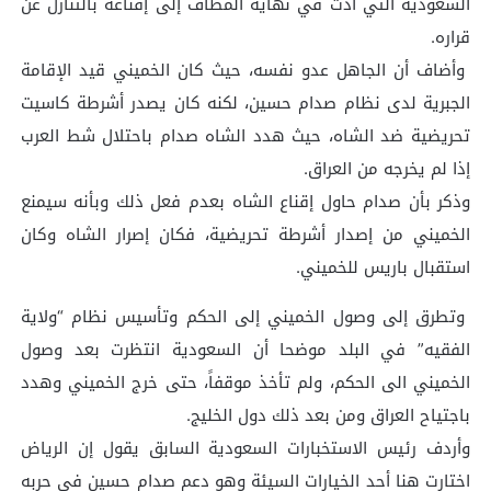
السعودية التي أدت في نهاية المطاف إلى إقناعه بالتنازل عن
قراره.
وأضاف أن الجاهل عدو نفسه، حيث كان الخميني قيد الإقامة
الجبرية لدى نظام صدام حسين، لكنه كان يصدر أشرطة كاسيت
تحريضية ضد الشاه، حيث هدد الشاه صدام باحتلال شط العرب
إذا لم يخرجه من العراق.
وذكر بأن صدام حاول إقناع الشاه بعدم فعل ذلك وبأنه سيمنع
الخميني من إصدار أشرطة تحريضية، فكان إصرار الشاه وكان
استقبال باريس للخميني.
وتطرق إلى وصول الخميني إلى الحكم وتأسيس نظام “ولاية
الفقيه” في البلد موضحا أن السعودية انتظرت بعد وصول
الخميني الى الحكم، ولم تأخذ موقفاً، حتى خرج الخميني وهدد
باجتياح العراق ومن بعد ذلك دول الخليج.
وأردف رئيس الاستخبارات السعودية السابق يقول إن الرياض
اختارت هنا أحد الخيارات السيئة وهو دعم صدام حسين في حربه