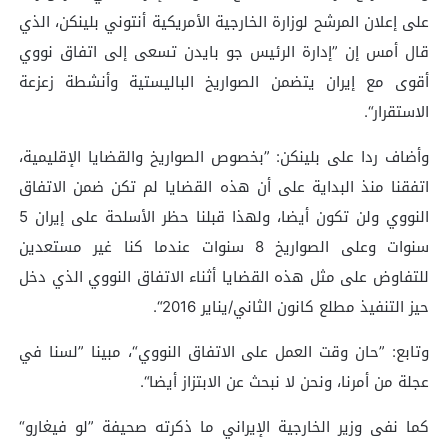
على إعلان المرشح لوزارة الخارجية الأمريكية أنتوني بلينكن، الذي
قال أمس إن ”إدارة الرئيس جو بايدن تسعى إلى اتفاق نووي
أقوى مع إيران يتضمن الصواريخ الباليستية وأنشطة زعزعة
الاستقرار“.
وأضاف ردا على بلينكن: ”بخصوص الصواريخ والقضايا الإقليمية،
اتفقنا منذ البداية على أن هذه القضايا لم تكن ضمن الاتفاق
النووي ولن تكون أيضا، ولهذا قبلنا حظر الأسلحة على إيران 5
سنوات وعلى الصواريخ 8 سنوات عندما كنا غير مستعدين
للتفاوض على مثل هذه القضايا أثناء الاتفاق النووي الذي دخل
حيز التنفيذ مطلع كانون الثاني/يناير 2016“.
وتابع: ”حان وقت العمل على الاتفاق النووي“، مبينا ”لسنا في
عجلة من أمرنا، ونحن لا نبحث عن الابتزاز أيضا“.
كما نفى وزير الخارجية الإيراني ما ذكرته صحيفة ”لو فيغارو“