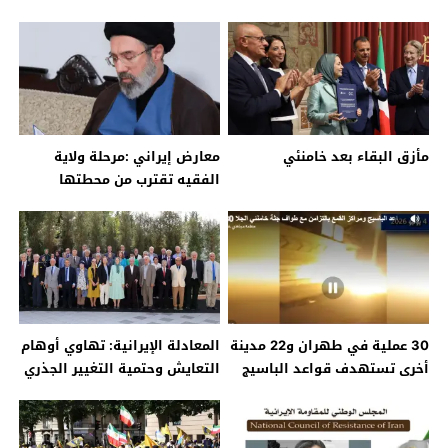
الغرب متردداً؟
مأزق البقاء بعد خامنئي
معارض إيراني :مرحلة ولاية
الفقيه تقترب من محطتها
النهائية
30 عملية في طهران و22 مدينة
المعادلة الإيرانية: تهاوي أوهام
أخرى تستهدف قواعد الباسيج
التعايش وحتمية التغيير الجذري
ومراكز القمع بالتزامن مع طواف
جثة خامنئي الجلاد