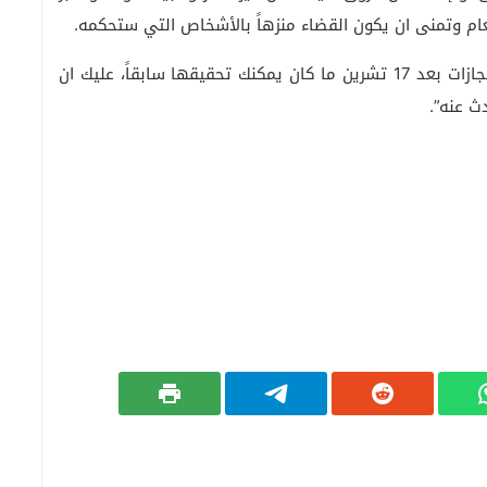
ام وتمنى ان يكون القضاء منزهاً بالأشخاص التي ستحكمه.
وتوجه إلى الشعب للبناني، قائلاً، “رأيت كيف حققت إنجازات بعد 17 تشرين ما كان يمكنك تحقيقها سابقاً، عليك ان
ث عنه”.