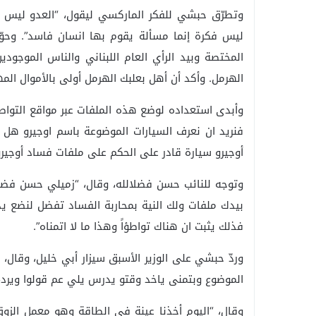
وتطرّق حبشي للفكر الماركسي ليقول، “العدو ليس ف
ليس فكرة إنما مسألة يقوم بها انسان فاسد”. وحو
المختصة وبيد الرأي العام اللبناني والناس الموجودي
الهرمل. وأكد أن أهل بعلبك الهرمل أولى بالأموال ال
وأبدى استعداده لوضع هذه الملفات عبر مواقع التواصل
فنريد ان نعرف السيارات الموضوعة باسم اوجيرو هل 
أوجيرو سيارة قادر على الحكم على ملفات فساد أوجيرو
وتوجه للنائب حسن فضلالله، وقال، “زميلي حسن فضل
بيدك ملفات ولك النية بمحاربة الفساد تفضل لنضع يدنا
فذلك يثبت ان هناك تواطؤاً وهذا ما لا اتمناه”.
وردّ حبشي على الوزير الأسبق سيزار أبي خليل، وقال، 
الموضوع وبتمنى ياخد وقتو يدرس يلي عم قولوا ويرد
وقال، “اليوم أخذنا عينة في الطاقة وهو معمل الزوق،