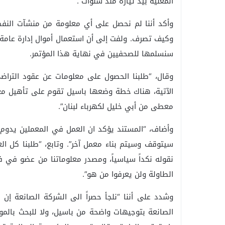
المعنية بيد تياره منذ سنوات”.
وأكد أننا لم نحصل على أي معلومة من منشآت النفط، 
وكيف تصرف. ولفت إلى أن استعمال أموال إدارة عامة
سنسلمها للصحفيين في نهاية هذا المؤتمر.
وقال، “طلبنا الحصول على معلومات عن عقود التراضي
معطى من أبي خليل لكهرباء لبنان”.
سيتوقف وسيتم بناء معمل آخر”. وتابع، “طلبنا كل الع
نقوله نكداً سياسياً، ومصدر معلوماتنا من عضو في 
الطاولة ولن يعرفوا من هو”.
وشدد على أننا “نلجأ حصراً الى الشركة الصانعة إن ك
الصانعة بتوجيهات واضحة من باسيل، ولا للبحث بالموظ