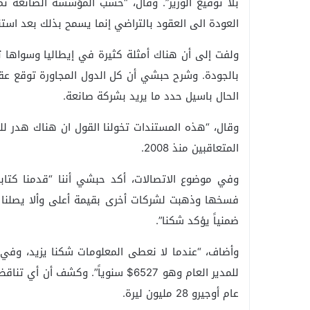
العودة الى العقود بالتراضي إنما يسمح بذلك بعد استن
ولفت إلى أن هناك أمثلة كثيرة في إيطاليا وسواها ت
الحال باسيل حدد ما يريد بشركة صانعة.
وقال، “هذه المستندات تخولنا القول ان هناك هدر للما
المتعاقبين منذ 2008.
وفي موضوع الاتصالات، أكد حبشي أننا “قدمنا كتاب
فسخها وذهبت لشركات أخرى بقيمة أعلى وألا يصلنا ش
ضمنياً يؤكد شكنا”.
وأضاف، “عندما لا نعطى المعلومات شكنا يزيد، وفي
للمدير العام وهو 6527$ سنوياً”. وك
عام أوجيرو 28 مليون ليرة.