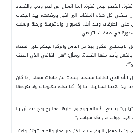
كرة، الخصم ليس فكرة، إنما انسان من لحم ودم، والفساد
ّل حبشي كل هذه الملفات الى اخبار ووضعهم بيد الجهات
ن على الطرقات وبيد أبناء كسروان والاشرفية وزحلة وبعلبك
مهدورة في صفقات التراضي.
 الاجتماعي لتكون بيد كل الناس واتركوا عينكم على القضاء
بالفعل يأخذ منها القضاة. وسأل: “هل القاضي الذي اعطته
؟”.
 الله الذي لطالما سمعته يتحدث عن ملفات فساد، إذا كان
 بيد بعضنا لمحاربته أما إذا كنا نملك معلومات ولا نعرضها
“يا ريت بنسمع الأسئلة وبنجاوب عليها وما رح روح عنقاش برا
، هيدا جواب في نكد سياسي”.
 و”إذا معمل الزوق هيك، لكن دير عمار والجية شو؟”. واعتبر