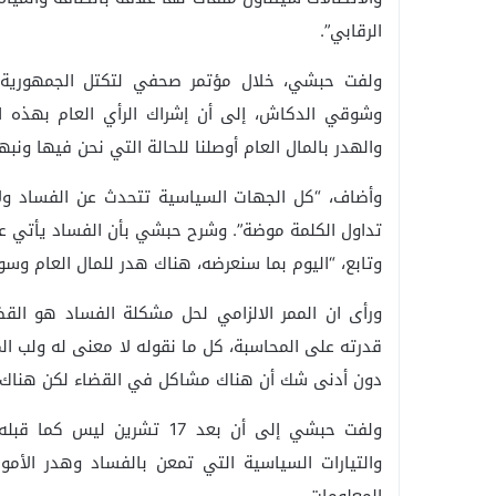
الرقابي”.
ولفت حبشي، خلال مؤتمر صحفي لتكتل الجمهورية ا
وشوقي الدكاش، إلى أن إشراك الرأي العام بهذه ال
والهدر بالمال العام أوصلنا للحالة التي نحن فيها ون
وأضاف، “كل الجهات السياسية تتحدث عن الفساد ولا 
تداول الكلمة موضة”. وشرح حبشي بأن الفساد يأتي عبر 
وتابع، “اليوم بما سنعرضه، هناك هدر للمال العام وس
ورأى ان الممر الالزامي لحل مشكلة الفساد هو القضا
قدرته على المحاسبة، كل ما نقوله لا معنى له ولب ال
دون أدنى شك أن هناك مشاكل في القضاء لكن هناك ق
ولفت حبشي إلى أن بعد 17 تش
والتيارات السياسية التي تمعن بالفساد وهدر الأم