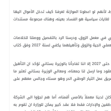
لأنهم لو اعطونا الموازنة لعرفنا كيف تدخل الأموال اليها
 لغايات سياسية هو الفساد بعينه، وهناك مجموعة مستندات
 في معمل الزوق، ودرسنا الرد بالتفصيل ووصلنا للخلاصات
الآتية، هناك خطة وضعها باسيل تقوم على تأهيل معملي الجية والزوق وتأهيلهما يكفي لسنة 2027 وفق كتاب
وأضاف، “المستند يؤكد ان العمل في المعملين يدوم حتى 2027 إلا اننا تفاجأنا بالوزيرة بستاني تؤكد ان التأهيل
قود وما ارسل لنا جمعناه، ومعالي الوزيرة بستاني تعتبر ما
فريق عمل التيار الوطني الحر وهو مستاء وجالس معهم على
ان لدينا معملاً بالأمس أقمناه، أما هم لجؤوا الى الشركة
فين والإدارات فقط فلا عقد كبير يمكن للوزارة ان تقوم به