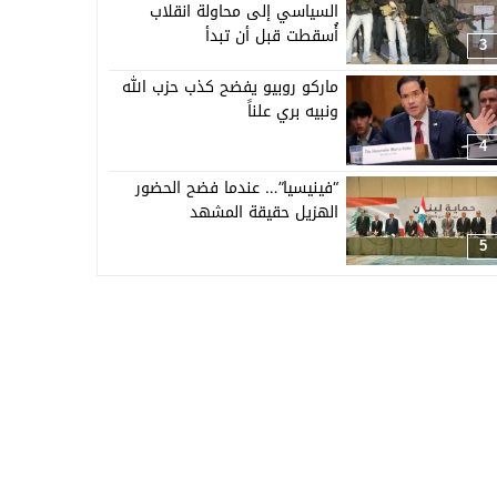
السياسي إلى محاولة انقلاب
أُسقطت قبل أن تبدأ
3
ماركو روبيو يفضح كذب حزب الله
ونبيه بري علناً
4
“فينيسيا”… عندما فضح الحضور
الهزيل حقيقة المشهد
5