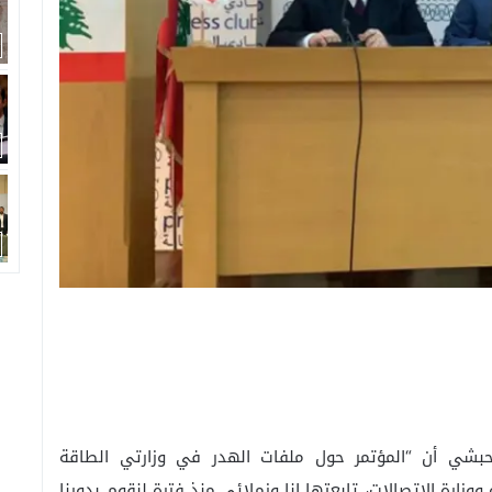
 حبشي أن “المؤتمر حول ملفات الهدر في وزارتي الطاقة
وزارة الاتصالات، تابعتها انا وزملائي منذ فترة لنقوم بدورنا