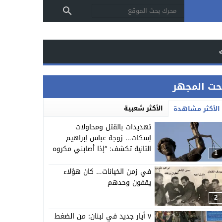
حت المجهر
الأكثر شعبية
الأكثر مشاهدة
تهديدات بالقتل ومحاولات
إسكات… زوجة عباس إبراهيم
الثانية تكشف: “إذا أصابني مكروه
1
فستنشر كل الأدلة”
في زمن الخيانات… كان هؤلاء
يقفون وحدهم
2
٧ أيار جديد في لبنان: من الضغط