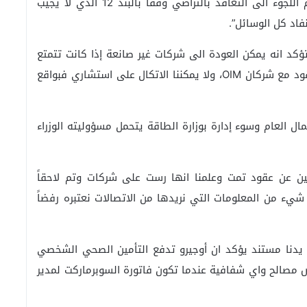
بلا توقيع الوزير”. وقال، “حسب المؤسسة الصانعة تم اللجوء الى التعاقد بالتراضي وفقاً بالبند 12 الذي لا يجيب
فاد كل الوسائل”.
ؤكد انه يمكن العودة الى شركات غير صانعة إذا كانت تتمتع
بالجودة. وشرح حبشي أن كل الدول المجاورة توقع عقود مع شركان OIM، ولا يمكننا الاتكال على استشاري فبواقع
ل العام وسوء إدارة بوزارة الطاقة يتحمل مسؤوليته الوزراء
ين عن عقود تمت وعلمنا انها رست على شركات وتم لاحقاً
يء من المعلومات التي نريدها من الاتصالات نعتبره رفضاً
 يدنا مستند يؤكد ان أوجيرو تدفع التأمين الصحي الشخصي
شف أن أي تناقض مصالح واي شفافية عندما تكون فاتورة السوبرماركت لمدير