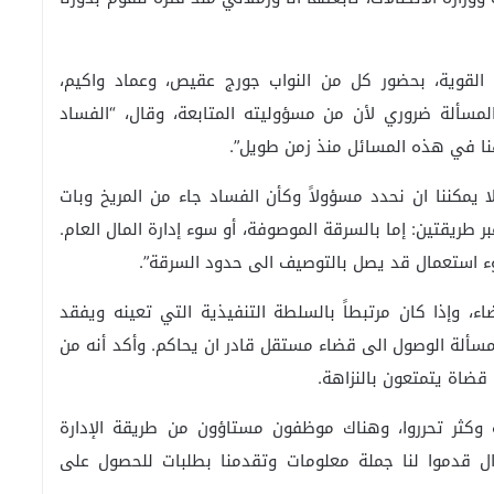
لقوية، بحضور كل من النواب جورج عقيص، وعماد واكيم،
مسألة ضروري لأن من مسؤوليته المتابعة، وقال، “الفساد
بهنا في هذه المسائل منذ زمن طويل”.
يمكننا ان نحدد مسؤولاً وكأن الفساد جاء من المريخ وبات
طريقتين: إما بالسرقة الموصوفة، أو سوء إدارة المال العام.
وء استعمال قد يصل بالتوصيف الى حدود السرقة”.
ء، وإذا كان مرتبطاً بالسلطة التنفيذية التي تعينه ويفقد
مسألة الوصول الى قضاء مستقل قادر ان يحاكم. وأكد أنه من
ضاة يتمتعون بالنزاهة.
رين ليس كما قبله وكثر تحرروا، وهناك موظفون مستاؤون من طريقة الإدارة
وال قدموا لنا جملة معلومات وتقدمنا بطلبات للحصول على