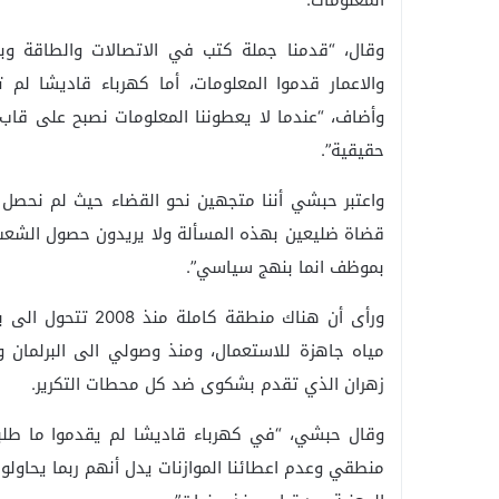
المعلومات.
وقال، “قدمنا جملة كتب في الاتصالات والطاقة وبعد
والاعمار قدموا المعلومات، أما كهرباء قاديشا لم ت
وأضاف، “عندما لا يعطوننا المعلومات نصبح على قاب 
حقيقية”.
واعتبر حبشي أننا متجهين نحو القضاء حيث لم نحصل ع
قضاة ضليعين بهذه المسألة ولا يريدون حصول الشعب 
بموظف انما بنهج سياسي”.
ورأى أن هناك منطقة
مياه جاهزة للاستعمال، ومنذ وصولي الى البرلمان و
زهران الذي تقدم بشكوى ضد كل محطات التكرير.
وقال حبشي، “في كهرباء قاديشا لم يقدموا ما طلبنا
منطقي وعدم اعطائنا الموازنات يدل أنهم ربما يحاولو