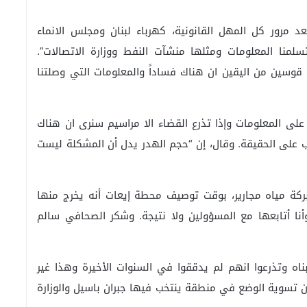
 مرور كل المهل القانونية، كهرباء لبنان ومجلس الانماء
سلمنا المعلومات ومثلها منشآت النفط ووزارة الاتصالات”.
قوسين من اليقين ان هناك فساداً والمعلومات التي وصلتنا
لى المعلومات وإذا تذرع القضاء الا مراسيم سنرى ان هناك
على الحقيقة. وقال، إن “حجم الهدر يدل أن المشكلة ليست
 كاملة منذ 2008 تتحول الى بركة مياه مجارير، بوقت توصيف محطة إيعات أنه يخرج منها
أنا أتابعها مع المسؤولين ولا نتيجة. وشكر الصحافي سالم
ه وتذرعوا انهم لم يدققوا في السنوات الأخيرة وهذا غير
ن تسوية الوضع في منطقة ينتخب فيها جبران باسيل والوزارة