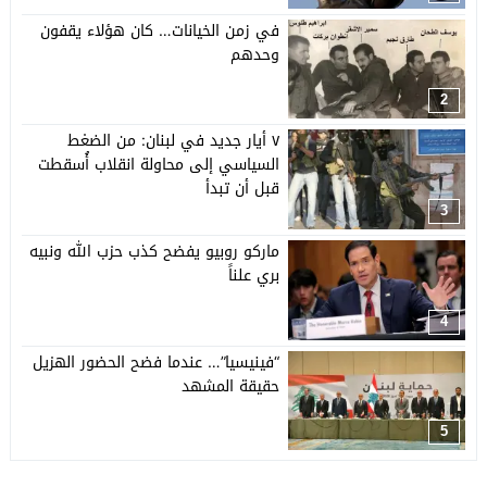
في زمن الخيانات… كان هؤلاء يقفون
وحدهم
2
٧ أيار جديد في لبنان: من الضغط
السياسي إلى محاولة انقلاب أُسقطت
قبل أن تبدأ
3
ماركو روبيو يفضح كذب حزب الله ونبيه
بري علناً
4
“فينيسيا”… عندما فضح الحضور الهزيل
حقيقة المشهد
5