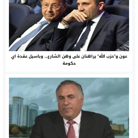
عون و”حزب الله” يراهنان على وهن الشارع… وباسيل عقدة اي
حكومة