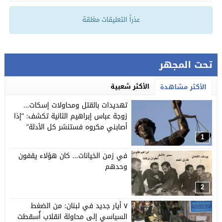
عذراً التعليقات مغلقة
تحت المجهر
الأكثر شعبية
الأكثر مشاهدة
تهديدات بالقتل ومحاولات إسكات…
زوجة عباس إبراهيم الثانية تكشف: “إذا
أصابني مكروه فستنشر كل الأدلة”
1
في زمن الخيانات… كان هؤلاء يقفون
وحدهم
2
٧ أيار جديد في لبنان: من الضغط
السياسي إلى محاولة انقلاب أُسقطت