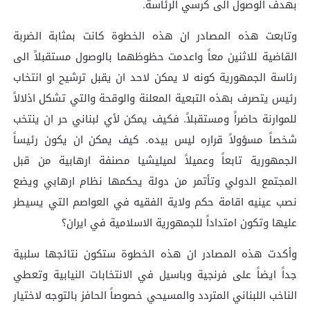
بهدف الوصول الى كرسي الرئاسة.
وتابعت هذه المصادر ان هذه الخطوة كانت بمثابة الضربة
القاضية للاثنين معاً واعدمت حظوظهما بالوصول مستقبلاً الى
رئاسة الجمهورية كونه لا يمكن لاحد ان يقبل ترشيح او انتخاب
رئيس يتصرف بهذه التبعية المعلنة والوقحة والتي تشكل اذلالاً
للموارنة حاضراً ومستقبلاً. فكيف يمكن لأي لبناني حر ان ينتخب
شخصاً مسؤولاً قراره ليس بيده. كيف يمكن ان يكون رئيساً
الجمهورية تابعاً وعميلاً لميليشيا مصنفة ارهابية من قبل
المجتمع الدولي وتأتمر من دولة يحكمها نظام ارهابي ويضع
نصب عينيه اقامة حكم ولاية الفقيه في العواصم التي يسيطر
عليها وتكون امتداداً للجمهورية الاسلامية في ايران؟
وأكدت هذه المصادر ان هذه الخطوة ستكون نتائجها سلبية
جداً ايضاً على فرنجية وباسيل في الانتخابات النيابية وتعطي
الناخب اللبناني المتردد والمسيحي خصوصاً الحافز بالتوجه لاختيار