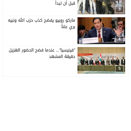
قبل أن تبدأ
3
ماركو روبيو يفضح كذب حزب الله ونبيه
بري علناً
4
“فينيسيا”… عندما فضح الحضور الهزيل
حقيقة المشهد
5