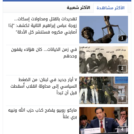
الأكثر شعبية
الأكثر مشاهدة
تهديدات بالقتل ومحاولات إسكات…
زوجة عباس إبراهيم الثانية تكشف: “إذا
أصابني مكروه فستنشر كل الأدلة”
1
في زمن الخيانات… كان هؤلاء يقفون
وحدهم
2
٧ أيار جديد في لبنان: من الضغط
السياسي إلى محاولة انقلاب أُسقطت
قبل أن تبدأ
3
ماركو روبيو يفضح كذب حزب الله ونبيه
بري علناً
4