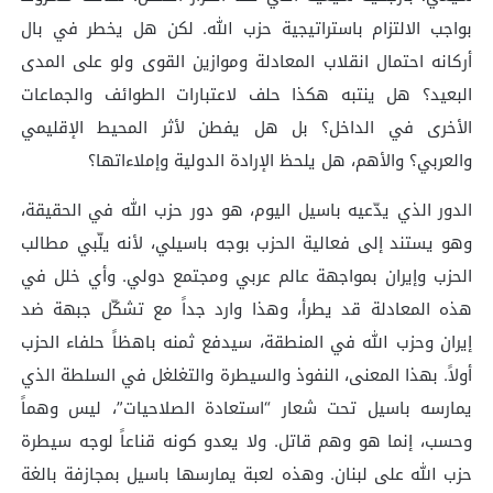
بواجب الالتزام باستراتيجية حزب الله. لكن هل يخطر في بال
أركانه احتمال انقلاب المعادلة وموازين القوى ولو على المدى
البعيد؟ هل ينتبه هكذا حلف لاعتبارات الطوائف والجماعات
الأخرى في الداخل؟ بل هل يفطن لأثر المحيط الإقليمي
والعربي؟ والأهم، هل يلحظ الإرادة الدولية وإملاءاتها؟
الدور الذي يدّعيه باسيل اليوم، هو دور حزب الله في الحقيقة،
وهو يستند إلى فعالية الحزب بوجه باسيلي، لأنه يلّبي مطالب
الحزب وإيران بمواجهة عالم عربي ومجتمع دولي. وأي خلل في
هذه المعادلة قد يطرأ، وهذا وارد جداً مع تشكّل جبهة ضد
إيران وحزب الله في المنطقة، سيدفع ثمنه باهظاً حلفاء الحزب
أولاً. بهذا المعنى، النفوذ والسيطرة والتغلغل في السلطة الذي
يمارسه باسيل تحت شعار “استعادة الصلاحيات”، ليس وهماً
وحسب، إنما هو وهم قاتل. ولا يعدو كونه قناعاً لوجه سيطرة
حزب الله على لبنان. وهذه لعبة يمارسها باسيل بمجازفة بالغة