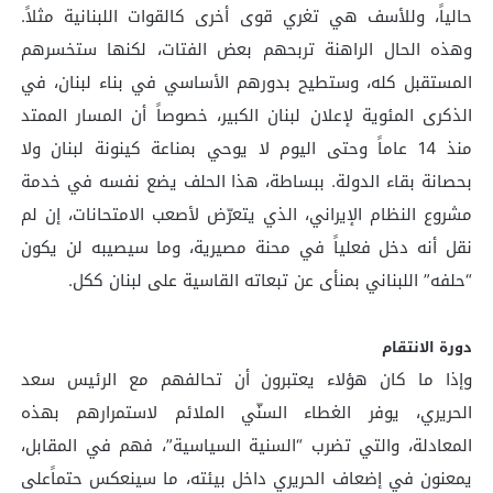
حالياً، وللأسف هي تغري قوى أخرى كالقوات اللبنانية مثلاً.
وهذه الحال الراهنة تربحهم بعض الفتات، لكنها ستخسرهم
المستقبل كله، وستطيح بدورهم الأساسي في بناء لبنان، في
الذكرى المئوية لإعلان لبنان الكبير، خصوصاً أن المسار الممتد
منذ 14 عاماً وحتى اليوم لا يوحي بمناعة كينونة لبنان ولا
بحصانة بقاء الدولة. ببساطة، هذا الحلف يضع نفسه في خدمة
مشروع النظام الإيراني، الذي يتعرّض لأصعب الامتحانات، إن لم
نقل أنه دخل فعلياً في محنة مصيرية، وما سيصيبه لن يكون
“حلفه” اللبناني بمنأى عن تبعاته القاسية على لبنان ككل.
دورة الانتقام
وإذا ما كان هؤلاء يعتبرون أن تحالفهم مع الرئيس سعد
الحريري، يوفر الغطاء السنّي الملائم لاستمرارهم بهذه
المعادلة، والتي تضرب “السنية السياسية”، فهم في المقابل،
يمعنون في إضعاف الحريري داخل بيئته، ما سينعكس حتماًعلى