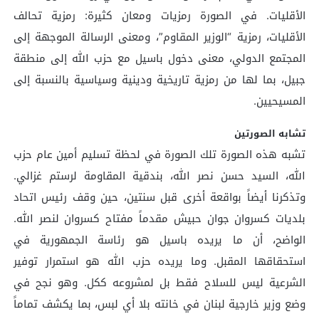
الأقليات. في الصورة رمزيات ومعان كثيرة: رمزية تحالف
الأقليات، رمزية “الوزير المقاوم”، ومعنى الرسالة الموجهة إلى
المجتمع الدولي، معنى دخول باسيل مع حزب الله إلى منطقة
جبيل، بما لها من رمزية تاريخية ودينية وسياسية بالنسبة إلى
المسيحيين.
تشابه الصورتين
تشبه هذه الصورة تلك الصورة في لحظة تسليم أمين عام حزب
الله، السيد حسن نصر الله، بندقية المقاومة لرستم غزالي.
وتذكرنا أيضاً بواقعة أخرى قبل سنتين، حين وقف رئيس اتحاد
بلديات كسروان جوان حبيش مقدماً مفتاح كسروان لنصر الله.
الواضح، أن ما يريده باسيل هو رئاسة الجمهورية في
استحقاقها المقبل. وما يريده حزب الله هو استمرار توفير
الشرعية ليس للسلاح فقط بل لمشروعه ككل. وهو نجح في
وضع وزير خارجية لبنان في خانته بلا أي لبس، بما يكشف تماماً