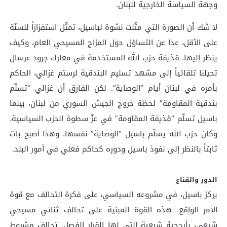
وجهة السياسة الخارجية للبنان.
لا شك أن الصورة التي مثّلت نشوة لباسيل، تمثّل استفزازاً للسنّة
على الأقل، عدا عن التساؤل حول المزاج المسيحي العام، وكيف
ينظر إليها. قذيفة حزب الله المستخدمة في معارك جرود عرسال
تحيلنا تلقائياً إلى مشهد تسليم البندقية لرستم غزالي، الحاكم
بأمره في لبنان أيام “الوصاية”. لكن الفارق أن غزالي “تسلّم
بندقية المقاومة” لحظة خروج الجيش السوري من لبنان، بينما
باسيل تسلّم “قذيفة المقاومة” في عزّ سطوة الحزب السياسية.
وكأن حزب الله يسلّم باسيل “الوصاية” نفسها. وهذا أصبح بات
ثابتاً بالنظر إلى نفوذ باسيل ودوره كحاكم فعلي في أمور البلد.
الدور والقناع
يركز باسيل، في مشروعه السياسي، على فكرة التحالف مع قوة
الأمر الواقع. هذه القوة المبنية على تحالف ثنائي مسيحي
شيعي، بأرجحية شيعية التي لها القرار الفصل. تحالف مشروط