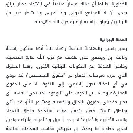
الخطورة، طالما أن هناك مساراً مبتدئاً في اشتداد حصار إيران،
يوحي أن لا المجتمع الدولي ولا العربي ولا شطر كبير من
اللبنانيين يقبلون باستمرار غلبة حزب الله وهيمنته.
المحنة الإيرانية
يسير باسيل بالمعادلة القائمة راهناً، ظاناً أنها ستكون راسخة
وثابتة، بل ويضفي على علاقته مع حزب الله طابع القدسية،
وكاسراً العلاقة مع المكونات اللبنانية الأخرى. وهذا السلوك
الذي يبرره بموجبات الدفاع عن “حقوق المسيحيين”، قد يودي
في أي لحظة تحول إقليمي، إلى التخوف لا على الحقوق
المفترضة وحسب بل الخوف على “الوجود المسيحي” نفسه. أي
تغير مفصلي، مقرون بالحنق والضغينة ومشاعر الثأر، قد يأتي
بمنطق “العدّ”. فهل يتحمل هؤلاء استعادة منطق التعداد
والعد، الأغلبية والأقلية؟ لا يبدو باسيل ولا أقرانه وأتباعه واعين
لمدى خطورة ما يحدث، بل تغريهم مكاسب المعادلة القائمة