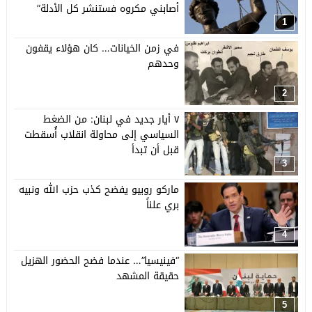
أصابني مكروه فستنشر كل الأدلة”
1
في زمن الخيانات… كان هؤلاء يقفون
وحدهم
2
٧ أيار جديد في لبنان: من الضغط
السياسي إلى محاولة انقلاب أُسقطت
قبل أن تبدأ
3
ماركو روبيو يفضح كذب حزب الله ونبيه
بري علناً
4
“فينيسيا”… عندما فضح الحضور الهزيل
حقيقة المشهد
5