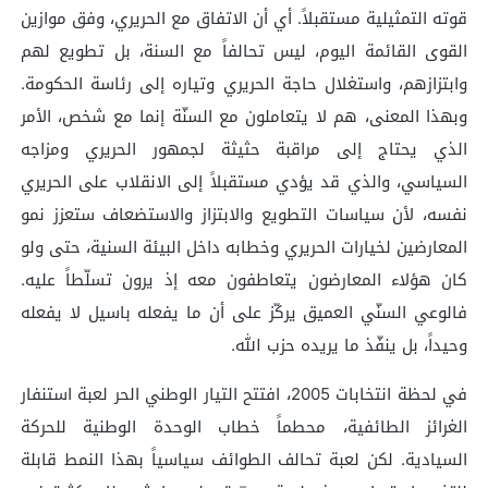
قوته التمثيلية مستقبلاً. أي أن الاتفاق مع الحريري، وفق موازين
القوى القائمة اليوم، ليس تحالفاً مع السنة، بل تطويع لهم
وابتزازهم، واستغلال حاجة الحريري وتياره إلى رئاسة الحكومة.
وبهذا المعنى، هم لا يتعاملون مع السنّة إنما مع شخص، الأمر
الذي يحتاج إلى مراقبة حثيثة لجمهور الحريري ومزاجه
السياسي، والذي قد يؤدي مستقبلاً إلى الانقلاب على الحريري
نفسه، لأن سياسات التطويع والابتزاز والاستضعاف ستعزز نمو
المعارضين لخيارات الحريري وخطابه داخل البيئة السنية، حتى ولو
كان هؤلاء المعارضون يتعاطفون معه إذ يرون تسلّطاً عليه.
فالوعي السنّي العميق يركّز على أن ما يفعله باسيل لا يفعله
وحيداً، بل ينفّذ ما يريده حزب الله.
في لحظة انتخابات 2005، افتتح التيار الوطني الحر لعبة استنفار
الغرائز الطائفية، محطماً خطاب الوحدة الوطنية للحركة
السيادية. لكن لعبة تحالف الطوائف سياسياً بهذا النمط قابلة