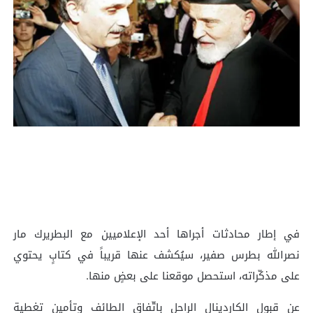
في إطار محادثات أجراها أحد الإعلاميين مع البطريرك مار
نصرالله بطرس صفير، سيُكشف عنها قريباً في كتابٍ يحتوي
على مذكّراته، استحصل موقعنا على بعضٍ منها.
عن قبول الكاردينال الراحل باتّفاق الطائف وتأمين تغطية