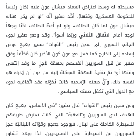
مسيحيّة له وسط اعتراض العماد ميشال عون عليه (كان رئيساً
للحكومة العسكرية وقتها)، أكّد صفير أنَّه “لو لم يكن هناك
ميشال عون لما كان الطائف، ولو لم أغطّ الطائف لكنّا وجهاً
لوجه أمام الاتّفاق الثلاثي وربّما أسوأ”. وقد وضع صفير لجوء
الجانب السوري إلى سجن رئيس “القوات” سمير جعجع عوض
إبعاده إلى الخارج كما فعل مع عون كون الأخير كان مُكلّفاً وفق
صفير من قبل السوريين أنفسهم بمهمّة لأجلٍ ما وقد إنتهى
وقتها أيّ تمّ تنفيذ المهمّة الموكلة إليه من دون أن يُدرك هو
نفسه ذلك، وأنَّ صفته الرّسمية كانت تُخوّله عقد اتّفاقية لجوء
مع الدول التي تكفل صمته السياسي.
وعن سجن رئيس “القوات” قال صفير: “في الأساس، جعجع كان
الهدف لدى السوريين و”العقبة” التي كانت تعترض طريقهم
للسيطرة الكاملة على لبنان، فبوجود جعجع وقوّاته اللبنانيّة عجز
السوريون عن السيطرة على المسيحيين، لذا وبعد تشاور