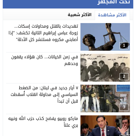
تحت المجهر
الأكثر شعبية
الأكثر مشاهدة
تهديدات بالقتل ومحاولات إسكات…
زوجة عباس إبراهيم الثانية تكشف: “إذا
أصابني مكروه فستنشر كل الأدلة”
1
في زمن الخيانات… كان هؤلاء يقفون
وحدهم
2
٧ أيار جديد في لبنان: من الضغط
السياسي إلى محاولة انقلاب أُسقطت
قبل أن تبدأ
3
ماركو روبيو يفضح كذب حزب الله ونبيه
بري علناً