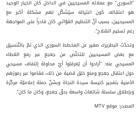
“السوري” مع عملائه المسيحيين في الداخل كان الخيار الوحيد
هو اعتقاله، كون اغتياله سيُشكّل لهم مشكلة أكبر مع
المسيحيين، بسبب أنَّ التنظيم القوّاتي كان قادراً على المواجهة
رغم تسليم السّلاح”.
وتحدّث البطريرك صفير عن المخطط السوري الذي تمّ بالتّنسيق
مع بعض المسيحيين للتخلّص من جعجع عبر رفع الغطاء
المسيحي عنه: “أرادوا أن يُعرقلوا أيّ محاولة إلتفاف مسيحي
حول اعتقال جعجع ومنع خلق قضية من ذلك، فقاموا عبر رموزهم
الأمنية بتفجير كنيسة سيدة النجاة وبشنّ حملة إعلاميّة مركّزة
وبإطلاق سلسلة شائعات واسعة بحقّ جعجع، وكان ما كان”.
المصدر: موقع MTV