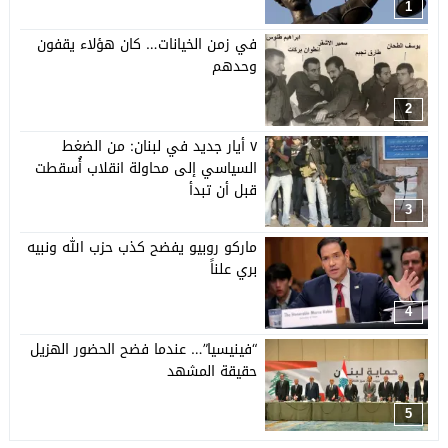
1
في زمن الخيانات… كان هؤلاء يقفون
وحدهم
2
٧ أيار جديد في لبنان: من الضغط
السياسي إلى محاولة انقلاب أُسقطت
قبل أن تبدأ
3
ماركو روبيو يفضح كذب حزب الله ونبيه
بري علناً
4
“فينيسيا”… عندما فضح الحضور الهزيل
حقيقة المشهد
5