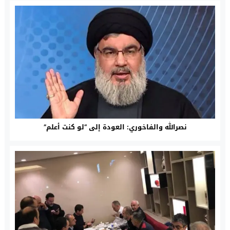
نصرالله والفاخوري: العودة إلى “لو كنت أعلم”