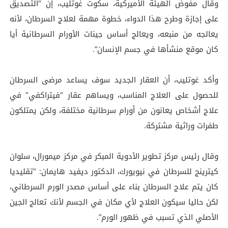
وقال مفوض الهيئة الأميركية، سكوت غوتليب، إن “التصديق
على إجازة وطرح هذا الدواء، خطوة مهمة لعلاج السرطان، لأنه
يعالجه من منبعه، ويعالج أساس جينات الأورام السرطانية أيا
كان موقع منشأها في جسم الإنسان”.
وأكد غوتليب، أن العقار الجديد سوف يساعد مرضى السرطان
للحصول على العلاج المناسب، ويساهم عقار “فيتراكفي” في
علاج أشخاص يعانون من أورام سرطانية مختلفة، ولكن يمتلكون
طفرات وراثية مشتركة.
وقال رئيس مركز تطوير الأدوية المبكر في مركز ميمورال، سلوان
كيترينج للسرطان في نيويورك، الدكتور ديفيد هايمان: “تقليديا
كان يتم علاج السرطان بناء على أساس مصدر الورم السرطاني،
لكن حاليا سيكون العلاج لأي مكان في الجسم لأنك تعالج الجين
الأصلي الذي تسبب في ظهور الورم”.