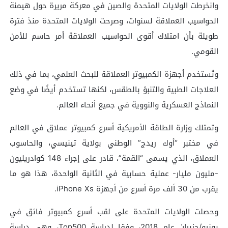
وانخرطت الولايات المتحدة والصين في معركة مريرة حول هيمنة
الحواسيب العملاقة لسنوات، وصرحت الولايات المتحدة منذ فترة
طويلة بأن امتلاك أقوى الحواسيب العملاقة أمر حاسم للأمن
القومي.
وتُستخدم أجهزة الكمبيوتر العملاقة للبحث العلمي، بما في ذلك
العلاجات الطبية والتنبؤ بالطقس، لكنها تستخدم أيضًا في وضع
النماذج العسكرية والنووية في جميع أنحاء العالم.
وتمتلك وزارة الطاقة الأمريكية أسرع كمبيوتر عملاق في العالم
في مختبر “أوك ريدج” الوطني بولاية تينيسي، والحاسوب
العملاق، الذي يسمى “القمة”، قادر على إجراء 148 كوادريليون
-مليون مليار- عملية حسابية في الثانية الواحدة، هذا هو ما
يقرب من 30 ألف مرة أسرع من أجهزة iPhone Xs.
وحصلت الولايات المتحدة على لقب أسرع كمبيوتر فائق في
يونيو/حزيران عام 2018، وفقا لدراسة Top500، وهي دراسة