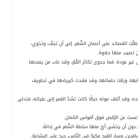
لّت القصائد على أغصان الشّعر، إلى أن تجفّ، وتذوي،
ن تصيب منها حلاوة.
غير عودة، فما جدوى تكاثر القُبّر، وقد غاب من يمنحها
ابها، وزمّت حلماتها، وقد فقدت كبرياءها في تجاويف
ده، وقد أتلف موته حبالًا كانت تشدّ القمر إلى عليائه، فتدلى
تقاعست عن الرّقص فوق أقواس الكمان.
 دون أن يخشى أيّ منها سلطة الشّعر في إدانة.
ين، وسار القبح مكبرًا في النّاس، حيّ على البشاعة.