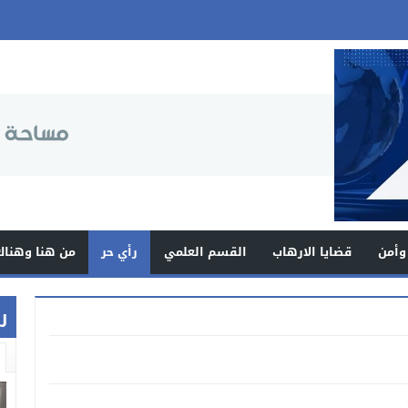
وأمن
قضايا الارهاب
القسم العلمي
رأي حر
من هنا وهناك
ر