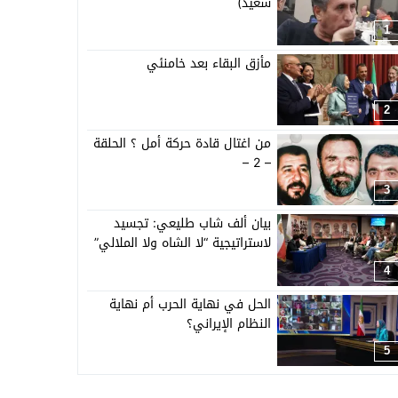
سعيد)
1
مأزق البقاء بعد خامنئي
2
من اغتال قادة حركة أمل ؟ الحلقة
– 2 –
3
بيان ألف شاب طليعي: تجسيد
لاستراتيجية “لا الشاه ولا الملالي”
4
الحل في نهاية الحرب أم نهاية
النظام الإيراني؟
5