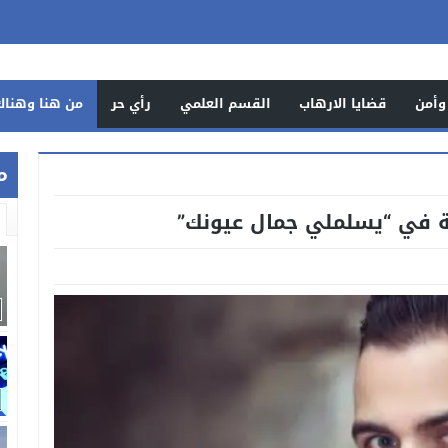
وأمن
قضايا الارهاب
القسم العلمي
رأي حر
من هنا وهناك
م
ة في “يسلملي جمال عيونك”