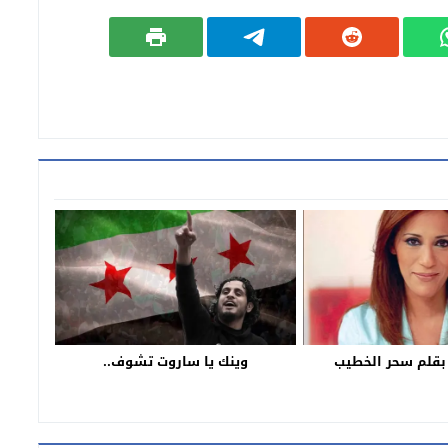
 بقلم سحر الخطيب
وينك يا ساروت تشوف..