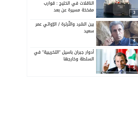
الناقلات في الخليج : قوارب
مفخخة مسيرة عن بعد
3
بين السّرد والثّرثرة / الرّوائي عمر
سعيد
4
أدوار جبران باسيل “التخريبية” في
السلطة وخارجها
5