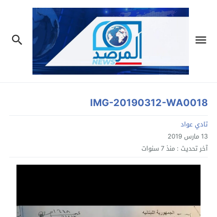
IMG-20190312-WA0018
تادي عواد
13 مارس 2019
آخر تحديث :
منذ 7 سنوات