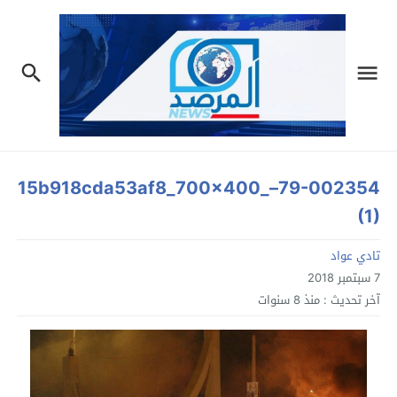
79-002354–_15b918cda53af8_700x400
(1)
تادي عواد
7 سبتمبر 2018
آخر تحديث :
منذ 8 سنوات