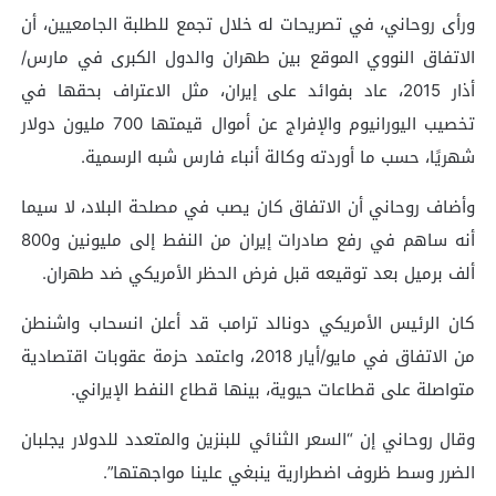
ورأى روحاني، في تصريحات له خلال تجمع للطلبة الجامعيين، أن
الاتفاق النووي الموقع بين طهران والدول الكبرى في مارس/
أذار 2015، عاد بفوائد على إيران، مثل الاعتراف بحقها في
تخصيب اليورانيوم والإفراج عن أموال قيمتها 700 مليون دولار
شهريًا، حسب ما أوردته وكالة أنباء فارس شبه الرسمية.
وأضاف روحاني أن الاتفاق كان يصب في مصلحة البلاد، لا سيما
أنه ساهم في رفع صادرات إيران من النفط إلى مليونين و800
ألف برميل بعد توقيعه قبل فرض الحظر الأمريكي ضد طهران.
كان الرئيس الأمريكي دونالد ترامب قد أعلن انسحاب واشنطن
من الاتفاق في مايو/أيار 2018، واعتمد حزمة عقوبات اقتصادية
متواصلة على قطاعات حيوية، بينها قطاع النفط الإيراني.
وقال روحاني إن “السعر الثنائي للبنزين والمتعدد للدولار يجلبان
الضرر وسط ظروف اضطرارية ينبغي علينا مواجهتها”.