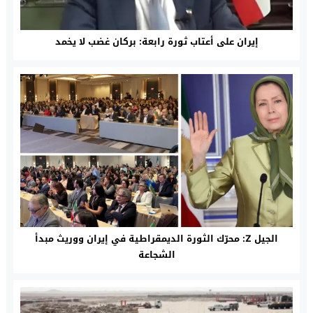
إيران على أعتاب ثورة رابعة: بركان غضب لا يخمد
الجيل Z: محرّك الثورة الديمقراطية في إيران ووريث مبدأ
الشجاعة