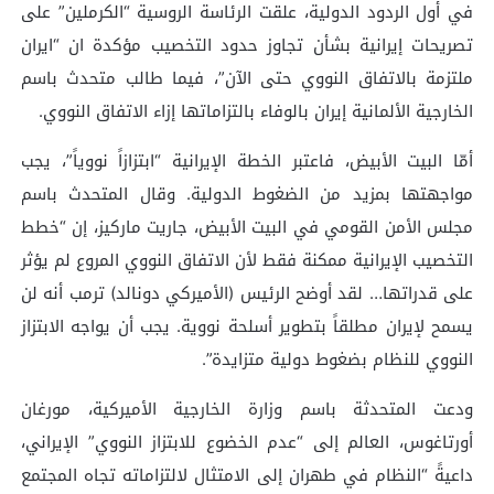
في أول الردود الدولية، علقت الرئاسة الروسية “​الكرملين​” على
تصريحات إيرانية بشأن تجاوز حدود التخصيب مؤكدة ان “​ايران​
ملتزمة بالاتفاق النووي​ حتى الآن”، فيما طالب متحدث باسم
الخارجية الألمانية إيران بالوفاء بالتزاماتها إزاء الاتفاق النووي.
أمّا البيت الأبيض، فاعتبر الخطة الإيرانية “ابتزازاً نووياً”، يجب
مواجهتها بمزيد من الضغوط الدولية. وقال المتحدث باسم
مجلس الأمن القومي في البيت الأبيض، جاريت ماركيز، إن “خطط
التخصيب الإيرانية ممكنة فقط لأن الاتفاق النووي المروع لم يؤثر
على قدراتها… لقد أوضح الرئيس (الأميركي دونالد) ترمب أنه لن
يسمح لإيران مطلقاً بتطوير أسلحة نووية. يجب أن يواجه الابتزاز
النووي للنظام بضغوط دولية متزايدة”.
ودعت المتحدثة باسم وزارة الخارجية الأميركية، مورغان
أورتاغوس، العالم إلى “عدم الخضوع للابتزاز النووي” الإيراني،
داعيةً “النظام في طهران إلى الامتثال لالتزاماته تجاه المجتمع