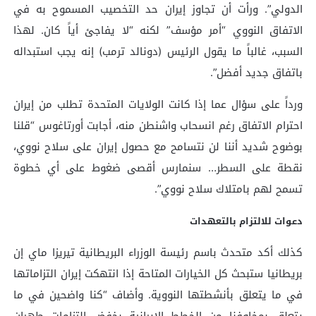
الدولي”. ورأت أن تجاوز إيران حد التخصيب المسموح به في
الاتفاق النووي “أمر مؤسف” لكنه “لا يفاجئ أياً كان. لهذا
السبب، غالباً ما يقول الرئيس (دونالد ترمب) إنه يجب استبداله
باتفاق جديد أفضل”.
ورداً على سؤال عما إذا كانت الولايات المتحدة تطلب من إيران
احترام الاتفاق رغم انسحاب واشنطن منه، أجابت أورتاغوس “قلنا
بوضوح شديد أننا لن نتسامح مع حصول إيران على سلاح نووي،
نقطة على السطر… سنمارس أقصى ضغوط على أي خطوة
تسمح لهم بامتلاك سلاح نووي”.
دعوات للالتزام بالتعهدات
كذلك أكد متحدث باسم رئيسة الوزراء البريطانية تيريزا ماي إن
بريطانيا ستبحث كل الخيارات المتاحة إذا انتهكت إيران التزاماتها
في ما يتعلق بأنشطتها النووية. وأضاف “كنا واضحين في ما
يتعلق بمخاوفنا من الخطط الإيرانية بخفض التزامات طهران