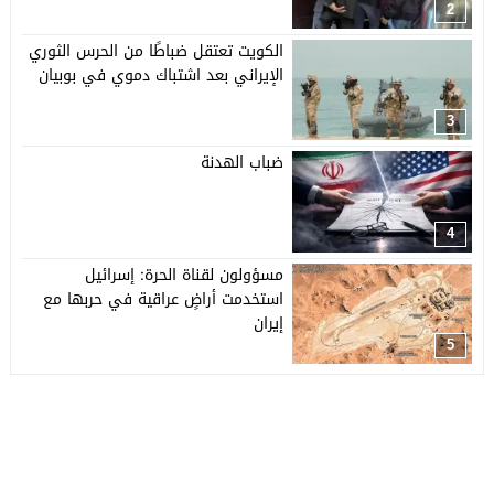
2
الكويت تعتقل ضباطًا من الحرس الثوري
الإيراني بعد اشتباك دموي في بوبيان
3
ضباب الهدنة
4
مسؤولون لقناة الحرة: إسرائيل
استخدمت أراضٍ عراقية في حربها مع
إيران
5