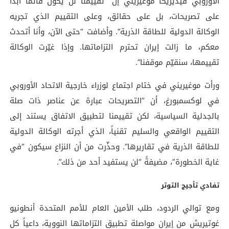
الأوروبي فيديريكا موغيريني إن “تقييمنا لن يكون قائماً أبداً
على تصريحات، بل على حقائق، وعلى التقييم الذي تجريه
الوكالة الدولية للطاقة الذرية”. وأضافت “حتى الآن، وأنا أتحدث
معكم، ما زالت إيران تحترم التزاماتها. وإذا غيّرت الوكالة
تقييمها، سنقيّم موقفنا”.
ورأت موغيريني في ختام اجتماع لوزراء خارجية الاتحاد الأوروبي
في لوكسمبورغ، أن “التصريحات عبارة عن عناصر ذات صلة
بالجدلية السياسية، لكن تقييمنا لتطبيق الاتفاق يستند إلى
التقييم الواقعي والسليم تقنياً، الذي أجرته الوكالة الدولية
للطاقة الذرية في تقاريرها”. وحذّرت من أن النزاع سيكون “في
غاية الخطورة”، مضيفةً “لن يستفيد أحد من ذلك”.
تفادي تأجيج التوتر
ومع توالي الردود، طلب الأمين العام للأمم المتحدة أنطونيو
غوتيريش من إيران مواصلة تطبيق التزاماتها النووية، داعياً كل