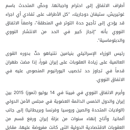
أطراف الاتفاق إلى احترام واجباتها. وحضّ المتحدث باسم
غوتيريش، ستيفان دوجاريك، “كل الأطراف على تفادي أي اجراء
قد يؤدي إلى تأجيج حدة التوتر في المنطقة”، واصفاً الاتفاق
النووي بأنه “إنجاز كبير في الحد من الانتشار النووي
والدبلوماسية”.
رئيس الوزراء الإسرائيلي بنيامين نتنياهو حثّ بدوره القوى
العالمية على زيادة العقوبات على إيران فوراً، إذا مضت طهران
قدماً في تجاوز حد تخصيب اليورانيوم المنصوص عليه في
الاتفاق النووي.
وأبرم الاتفاق النووي في فيينا في 14 يوليو (تموز) 2015 بين
إيران والدول الخمس الدائمة العضوية في مجلس الأمن الدولي
(الولايات المتحدة والصين وروسيا وفرنسا وبريطانيا) إلى جانب
ألمانيا. وأتاح إنهاء سنوات من عزلة إيران ورفع قسم من
العقوبات الاقتصادية الدولية التي كانت مفروضة عليها، مقابل