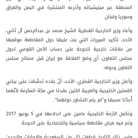
المنطقة عبر ميليشياته وأذرعه المنتشرة في اليمن والعراق
وسوريا ولبنان.
وأعاد وزير الخارجية القطرية الشيخ محمد بن عبدالرحمن آل ثاني،
الأحد، تأكيد المبررات التي بنت عليها دول المقاطعة موقفها
من علاقات خارجية للدوحة على حساب الأمن القومي لدول
مجلس التعاون، أي وضع العلاقة مع إيران قبل مصالح مجلس
التعاون ودوله.
وأعلن وزير الخارجية القطري، الأحد، أنّ بلاده تحفّظت على بياني
القمتين الخليجية والعربية اللتين عقدتا في مكة المكرمة لأنّهما
أُعدّتا مسبقا و”لم يتم التشاور حولهما”.
وتكمل الأزمة الخليجية عامين على اندلاعها في 5 يونيو 2017
وتم فيه فرض مقاطعة سياسية واقتصادية على الدوحة.
وفي ذلك التاريخ قطعت كل من السعودية والإمارات والبحرين