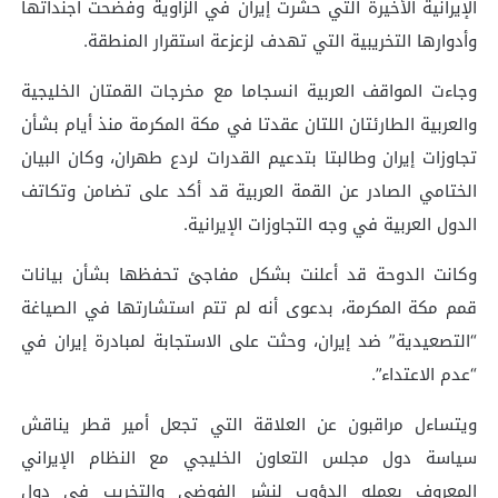
الإيرانية الأخيرة التي حشرت إيران في الزاوية وفضحت أجنداتها
وأدوارها التخريبية التي تهدف لزعزعة استقرار المنطقة.
وجاءت المواقف العربية انسجاما مع مخرجات القمتان الخليجية
والعربية الطارئتان اللتان عقدتا في مكة المكرمة منذ أيام بشأن
تجاوزات إيران وطالبتا بتدعيم القدرات لردع طهران، وكان البيان
الختامي الصادر عن القمة العربية قد أكد على تضامن وتكاتف
الدول العربية في وجه التجاوزات الإيرانية.
وكانت الدوحة قد أعلنت بشكل مفاجئ تحفظها بشأن بيانات
قمم مكة المكرمة، بدعوى أنه لم تتم استشارتها في الصياغة
“التصعيدية” ضد إيران، وحثت على الاستجابة لمبادرة إيران في
“عدم الاعتداء”.
ويتساءل مراقبون عن العلاقة التي تجعل أمير قطر يناقش
سياسة دول مجلس التعاون الخليجي مع النظام الإيراني
المعروف بعمله الدؤوب لنشر الفوضى والتخريب في دول