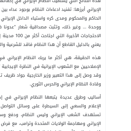
هذه النتائج التي يستميت النظام الإيراني في إخفائ
الإيراني أبرزها: تفنيد ادعاءات النظام بوجود عداء بي
الحاكم والمحكوم ومدى كره واستياء الداخل الإيران
ووحدة … وغير ذلك، وتثبت مصداقية شعار “عدونا 
الاحتجاجات ال
يعني بالدليل القاطع أن هذا النظام فاقد للشرعية وا
هذه الحقيقة، هي أكثر ما يربك النظام الإيراني ف
الإصلاحيين مع الشعوب الإيرانية في النظرة الإيجابية
وقد وصل إلى هذا التعبير وزير الخارجية جواد ظريف ت
وقادة النظام الإيراني والحرس الثوري.
أساليب وطرق عديدة يتبعها النظام الإيراني في إخ
الإعلام والسعي إلى السيطرة على وسائل التواصل ال
تستهدف الشعب الإيراني وليس النظام، ودفع وسائل
الإيراني ومهاجمة الولايات المتحدة وترامب، مع فر