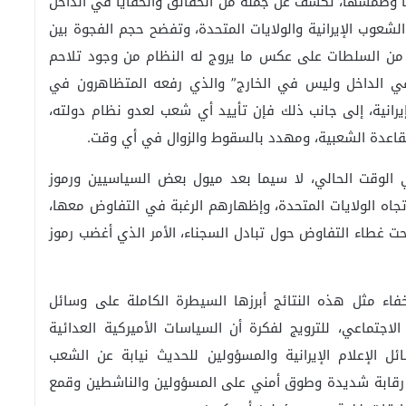
ها وطمسها، تكشف عن جملة من الحقائق والخفايا في الداخل
ن الشعوب الإيرانية والولايات المتحدة، وتفضح حجم الفجوة بين
ي من السلطات على عكس ما يروج له النظام من وجود تلاحم
في الداخل وليس في الخارج” والذي رفعه المتظاهرون في
أخيرة التي اجتاحت أكثر من 100 مدينة إيرانية، إلى جانب ذلك فإن تأييد أي شعب لعدو نظام دولته،
لقاعدة الشعبية، ومهدد بالسقوط والزوال في أي وقت.
ي الوقت الحالي، لا سيما بعد ميول بعض السياسيين ورموز
 تجاه الولايات المتحدة، وإظهارهم الرغبة في التفاوض معها،
حت غطاء التفاوض حول تبادل السجناء، الأمر الذي أغضب رموز
فاء مثل هذه النتائج أبرزها السيطرة الكاملة على وسائل
اجتماعي، للترويج لفكرة أن السياسات الأميركية العدائية
 الإعلام الإيرانية والمسؤولين للحديث نيابة عن الشعب
ض رقابة شديدة وطوق أمني على المسؤولين والناشطين وقمع