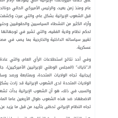
على خلاف البروباغندا الإيرانية التي يقودها أزلام ا
عام ومنذ زمن بعيد، والرئيس الأميركي الحالي دونال
قبل الشعوب الإيرانية بشكل عام، والتي عبرت وكشفت 
وآراء الكثير من النشطاء السياسيين والحقوقيين وحتى 
لحكم نظام ولاية الفقيه، والتي تشير في توجهاتها ا
تغيير سياساته الداخلية والخارجية بما يصب في مصل
عسكرية.
وفي أحد نتائج استطلاعات الرأي العام، والتي عادة 
إيجابية تجاه الولايات المتحدة، وبمتابعة ورصد وسائ
الولايات المتحدة لدى الشعوب الإيرانية قد زادت بشكل
والسبب في ذلك، هو أن الشعوب الإيرانية بدأت تشع
الاضطهاد ضد هذه الشعوب طوال الأربعين عاما الماض
تجاه النظام الإيراني تحظى بتأييد من قبل ما يزيد عن 70% من الشعوب الإيرانية.