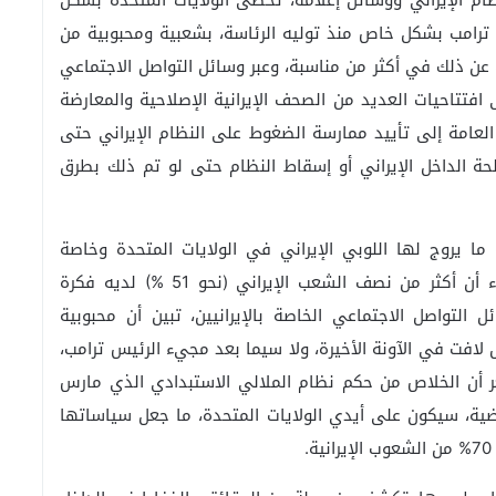
لنظام الإيراني ووسائل إعلامه، تحظى الولايات المتحدة بشكل
د ترامب بشكل خاص منذ توليه الرئاسة، بشعبية ومحبوبية من
عن ذلك في أكثر من مناسبة، وعبر وسائل التواصل الاجتماعي
افتتاحيات العديد من الصحف الإيرانية الإصلاحية والمعارضة
لعامة إلى تأييد ممارسة الضغوط على النظام الإيراني حتى
حة الداخل الإيراني أو إسقاط النظام حتى لو تم ذلك بطرق
ما يروج لها اللوبي الإيراني في الولايات المتحدة وخاصة
الـ”ناياك” (المجلس الوطني للإيرانيين الأميركيين)، جاء أن أكثر من نصف الشعب الإيراني (نحو 51 %) لديه فكرة
ل التواصل الاجتماعي الخاصة بالإيرانيين، تبين أن محبوبية
 لافت في الآونة الأخيرة، ولا سيما بعد مجيء الرئيس ترامب،
ر أن الخلاص من حكم نظام الملالي الاستبدادي الذي مارس
ية، سيكون على أيدي الولايات المتحدة، ما جعل سياساتها