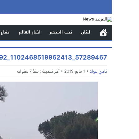
لبنان
تحت المجهر
اخبار العالم
دفاع 
57289467_1102468519962413_7303130508576161792_n
تادي عواد
1 مايو 2019
آخر تحديث :
منذ 7 سنوات