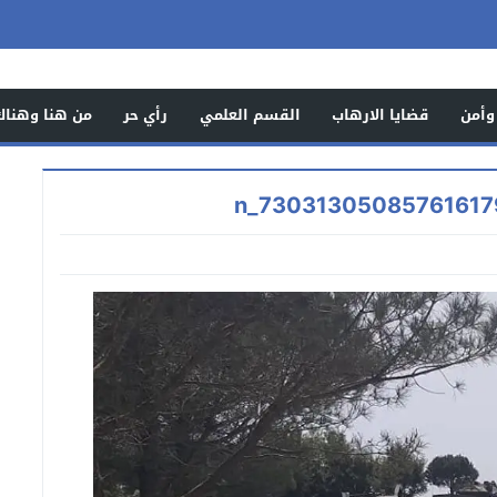
وأمن
قضايا الارهاب
القسم العلمي
رأي حر
من هنا وهناك