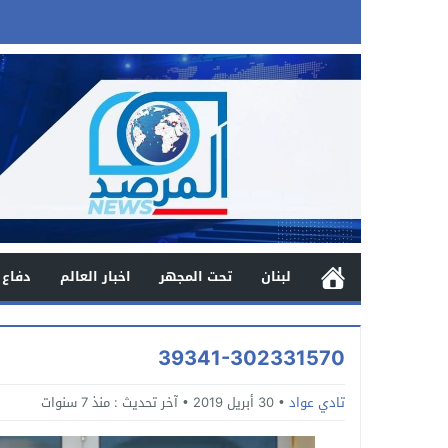
لبنان
تحت المجهر
اخبار العالم
دفاع 
39341-302331570
تادي عواد
30 أبريل 2019
آخر تحديث :
منذ 7 سنوات