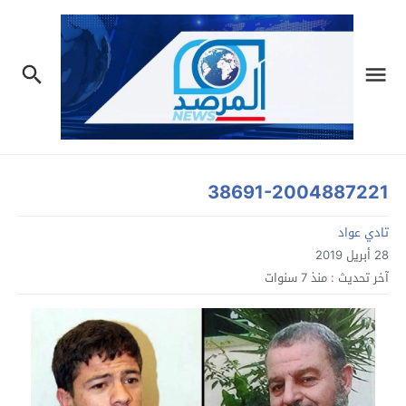
38691-2004887221
تادي عواد
28 أبريل 2019
آخر تحديث :
منذ 7 سنوات