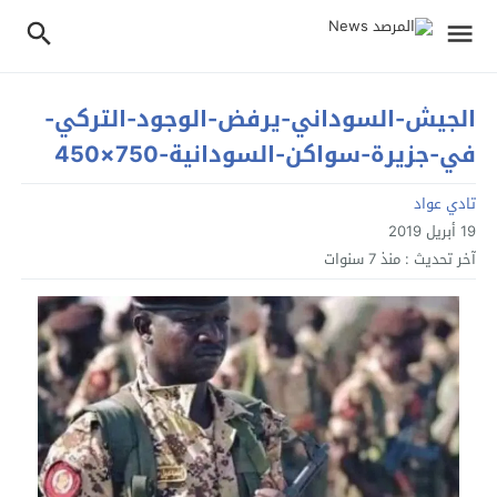
الجيش-السوداني-يرفض-الوجود-التركي-
في-جزيرة-سواكن-السودانية-750×450
تادي عواد
19 أبريل 2019
آخر تحديث :
منذ 7 سنوات