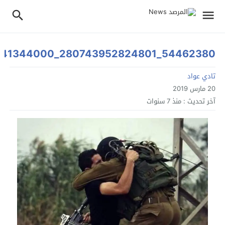
54462380_280743952824801_3726132163641344000_n
تادي عواد
20 مارس 2019
آخر تحديث :
منذ 7 سنوات