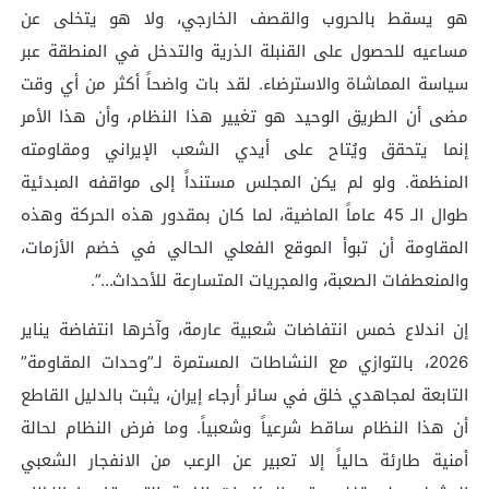
هو يسقط بالحروب والقصف الخارجي، ولا هو يتخلى عن
مساعيه للحصول على القنبلة الذرية والتدخل في المنطقة عبر
سياسة المماشاة والاسترضاء. لقد بات واضحاً أكثر من أي وقت
مضى أن الطريق الوحيد هو تغيير هذا النظام، وأن هذا الأمر
إنما يتحقق ويُتاح على أيدي الشعب الإيراني ومقاومته
المنظمة. ولو لم يكن المجلس مستنداً إلى مواقفه المبدئية
طوال الـ 45 عاماً الماضية، لما كان بمقدور هذه الحركة وهذه
المقاومة أن تبوأ الموقع الفعلي الحالي في خضم الأزمات،
والمنعطفات الصعبة، والمجريات المتسارعة للأحداث…”.
إن اندلاع خمس انتفاضات شعبية عارمة، وآخرها انتفاضة يناير
2026، بالتوازي مع النشاطات المستمرة لـ”وحدات المقاومة”
التابعة لمجاهدي خلق في سائر أرجاء إيران، يثبت بالدليل القاطع
أن هذا النظام ساقط شرعياً وشعبياً. وما فرض النظام لحالة
أمنية طارئة حالياً إلا تعبير عن الرعب من الانفجار الشعبي