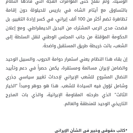
الوشيك. ولم تفلح حتى المؤامرات الفجة التي قادها النظام
بالتساوق مع أيتام الشاه في باريس للحيلولة دون إقامة
تظاهرة تضم أكثر من 100 ألف إيراني، في كسر إرادة التغيير، بل
فضحت مدى الرعب المشترك من البديل الديمقراطي. ومع إعلان
الحكومة المؤقتة من جانب المجلس الوطني لنقل السلطة إلى
الشعب، باتت خريطة طريق المستقبل واضحة.
إن بقاء هذا النظام يعني استمرار دوامة الحروب. والسبيل الوحيد
والضامن لإيران مسالمة ومستقرة، يكمن حصراً في دعم وتأييد
النضال المشروع للشعب الإيراني لإحداث تغيير سياسي جذري
وشامل تؤول فيه السيادة للشعب. هذا هو جوهر ومبدأ “الخيار
الثالث” الذي طرحته المقاومة الإيرانية، والذي بات المخرج
التاريخي الوحيد للمنطقة والعالم.
*كاتب حقوقي وخبير في الشأن الإيراني