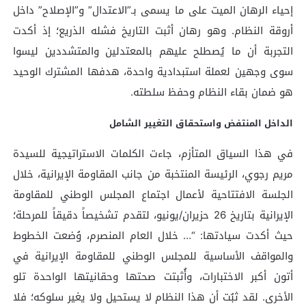
إحياء الرهان الميت على ما يسمى بـ”الاعتدال” و”الإصلاح” داخل
أروقة النظام. وهو رهان أثبت التاريخ فشله الذريع؛ إذ أكدت
التجربة أن ما يُصطلح عليهم بالمعتدلين والمتشددين ليسوا
سوى وجهين لعملة استبدادية واحدة، هدفها المشترك الوحيد
هو ضمان بقاء النظام وحفظ سلطته.
الداخل المنتفض واستحقاق التغيير الشامل
في هذا السياق المتأزم، جاءت الكلمات الاستراتيجية للسيدة
مريم رجوي، الرئيسة المنتخبة من جانب المقاومة الإيرانية، خلال
الجلسة الافتتاحية لأعمال اجتماع المجلس الوطني للمقاومة
الإيرانية بتاريخ 26 حزيران/يونيو، لتقدم تشخيصاً دقيقاً للمرحلة؛
حيث أكدت سيادتها: “… خلال العام المنصرم، وُضعت الخطوط
والمواقف الأساسية للمجلس الوطني للمقاومة الإيرانية في
أتون أكبر الاختبارات، وأُثبتت صحتها وحقانيتها الواحدة تلو
الأخرى. لقد ثبُت أن هذا النظام لا يستحيل ولا يغير سلوكه؛ فلا