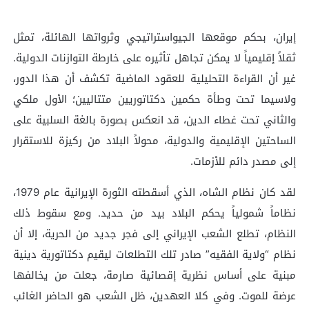
إيران، بحكم موقعها الجيواستراتيجي وثرواتها الهائلة، تمثل
ثقلاً إقليمياً لا يمكن تجاهل تأثيره على خارطة التوازنات الدولية.
غير أن القراءة التحليلية للعقود الماضية تكشف أن هذا الدور،
ولاسيما تحت وطأة حكمين دكتاتوريين متتاليين؛ الأول ملكي
والثاني تحت غطاء الدين، قد انعكس بصورة بالغة السلبية على
الساحتين الإقليمية والدولية، محولاً البلاد من ركيزة للاستقرار
إلى مصدر دائم للأزمات.
لقد كان نظام الشاه، الذي أسقطته الثورة الإيرانية عام 1979،
نظاماً شمولياً يحكم البلاد بيد من حديد. ومع سقوط ذلك
النظام، تطلع الشعب الإيراني إلى فجر جديد من الحرية، إلا أن
نظام “ولاية الفقيه” صادر تلك التطلعات ليقيم دكتاتورية دينية
مبنية على أساس نظرية إقصائية صارمة، جعلت من يخالفها
عرضة للموت. وفي كلا العهدين، ظل الشعب هو الحاضر الغائب