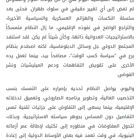
لم تفضِ إلى أي تغيير حقيقي في سلوك طهران. فحتى بعد
سلسلة النكسات والهزائم العسكرية والسياسية الأخيرة،
والتراجع الواضح في نفوذه الإقليمي، ما زال النظام متمسكاً
بالاستراتيجيات العدوانية ذاتها، وكأن شيئاً لم يكن. لقد استنفد
المجتمع الدولي جل وسائل الدبلوماسية، لكنه اصطدم بنظام
برع في “سياسة كسب الوقت”، مصافحاً بيد، بينما تعمل يده
الأخرى على تقويض التفاهمات ودعم الميليشيات ونشر
الفوضى.
واليوم، يواصل النظام تحديه بإصراره على التمسك بنسب
التخصيب العالية، وتطوير برنامجه الصاروخي، وتعميق تدخلاته
الإقليمية، بينما يسعى إلى التفاوض على جزئيات تقنية تمس
التفاصيل دون المساس بجوهر سياسته الاستراتيجية. وبذلك،
تتحول المفاوضات في منظوره إلى تكتيك لإطالة عمر أزماته
البنيوية، في وقت تعمد فيه بعض الأوساط الدولية إلى إعادة