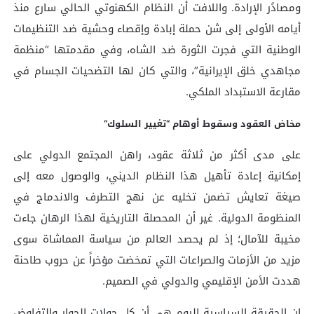
ومصادََر الإرادة. واللافت أن النظام الكهنوتي الحالي سارع منذ
أيامه الأولى إلى شن حملة إبادة وإقصاء وحشية ضد التنظيمات
الوطنية التي فجرت الثورة ضد الشاه، وفي مقدمتها “منظمة
مجاهدي خلق الإيرانية”، والتي كان لها التضحيات الجسام في
مقارعة الاستبداد الملكي.
مخاض العقود وسقوط أوهام “تغيير السلوك
“
على مدى أكثر من ثلاثة عقود، راهن المجتمع الدولي على
إمكانية إعادة تأهيل هذا النظام الديني، والوصول معه إلى
صيغة تعايش تضمن تخليه عن نهج التطرف والاندماج في
المنظومة الدولية. غير أن المحصلة التاريخية لهذا الرهان جاءت
مخيبة للآمال؛ إذ لم يحصد العالم من سياسة المماشاة سوى
مزيد من الأزمات والصراعات التي تمخضت مؤخراً عن حروب طاحنة
هددت الأمن الإقليمي والدولي في الصميم.
إن الحقيقة السياسية اليوم هي أن كل جولات الحوار والتفاوض